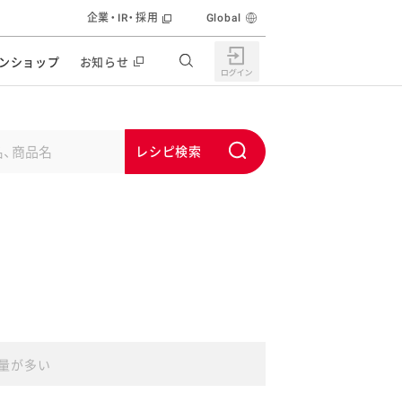
企業・IR・採用
Global
ンショップ
お知らせ
すすめの特設サイト
の他の商品サイト
キャンペーン・イベント
S
ユーピー マヨネーズキッチン
u
日もうれしい。サラダストック
b
食育活動
m
うちで作るポテトサラダ
i
ラコン サラダを楽しむレシピコンテスト
t
どもと野菜をたのしもう
キャンペーン・イベント
うちでミールストック
イベント協賛
量が多い
株主・投資家の皆様へ
んなの食と健康応援