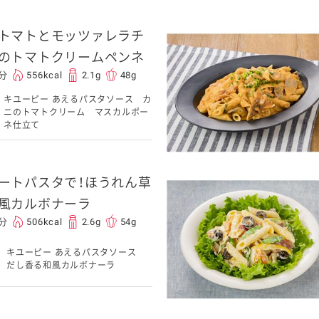
トマトとモッツァレラチ
介護食
のトマトクリームペンネ
5分
556kcal
2.1g
48g
栄養・健康ケア商品
採用情報
キユーピー あえるパスタソース カ
ンツ
キユーピー３分
テレビ・ラジオ
ニのトマトクリーム マスカルポー
クッキング
ネ仕立て
スキンケア用品
ートパスタで！ほうれん草
パッケージサラダ
風カルボナーラ
5分
506kcal
2.6g
54g
キユーピー あえるパスタソース
だし香る和風カルボナーラ