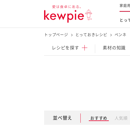
家庭
とっ
トップページ
とっておきレシピ
ペンネ
レシピを探す
商品を探す
体験する
レシピ
を探す
素材の知識
とっておきレシピトップ
新商品・リニューアル品
料理の基本
マヨネーズなど
レシピランキング
Qummy
タルタルソース・マスタードな
今日のレシピギャラリー
マヨテラス
オープンキッチン
（見学施設）
（工場見学）
並べ替え
おすすめ
人気順
料理の素・調理ソース