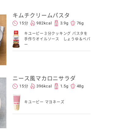
キムチクリームパスタ
15分
982kcal
3.9g
76g
キユーピー３分クッキング パスタを
手作りオイルソース しょうゆ＆ペパ
ー
イベント協賛
ニース風マカロニサラダ
15分
396kcal
1.5g
48g
キユーピー マヨネーズ