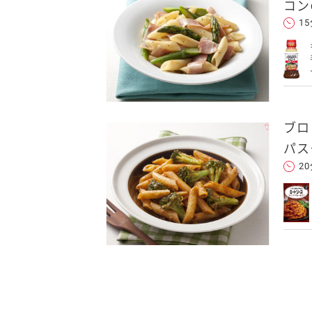
コン
1
ブロ
パス
2