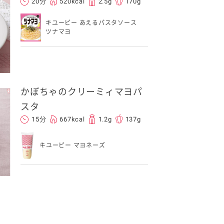
20分
520kcal
2.5g
170g
キユーピー あえるパスタソース
ツナマヨ
かぼちゃのクリーミィマヨパ
スタ
15分
667kcal
1.2g
137g
キユーピー マヨネーズ