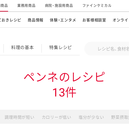
用商品
業務用商品
病院・施設用商品
ファインケミカル
ておきレシピ
商品情報
体験・エンタメ
お客様相談室
オンライ
CM・テレビ・エンタメ
オンラインショップ
お
そ
Conduct a search
料理の基本
特集
レシピ
キ
素材の知識
明
特集レシピ
企業情報
グループの事業
ペンネのレシピ
ドレッシングなど
お
レシピ動画
13件
キユーピーウエルネス
サ
ど
パスタソース
子
広告ギャラリー
キユーピーとヤサイな
仲間たち
お
調理時間が短い
カロリーが低い
塩分が少ない
野菜摂取
サステナビリティ
研究開発
素材
み