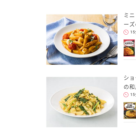
ミニ
卵関連品
ーズ
1
ベビーフード・幼児食
深谷テラス ヤサイな
おたのしみコンテ
仲間たちファーム
サプリメントなど
ショ
ジャム、スプレッドなど
の和
1