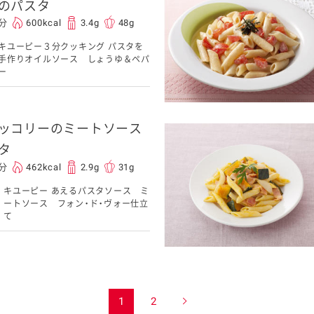
のパスタ
5分
600kcal
3.4g
48g
キユーピー３分クッキング パスタを
手作りオイルソース しょうゆ＆ペパ
ー
ッコリーのミートソース
タ
0分
462kcal
2.9g
31g
キユーピー あえるパスタソース ミ
ートソース フォン・ド・ヴォー仕立
て
1
2