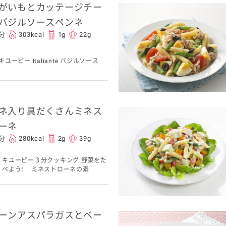
がいもとカッテージチー
バジルソースペンネ
0分
303kcal
1g
22g
キユーピー Italiante バジルソース
ネ入り具だくさんミネス
ーネ
0分
280kcal
2g
39g
キユーピー３分クッキング 野菜をた
べよう！ ミネストローネの素
ーンアスパラガスとベー