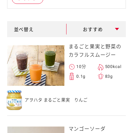
e
a
r
並べ替え
おすすめ
c
h
まるごと果実と野菜の
カラフルスムージー
10分
500kcal
0.1g
83g
アヲハタ まるごと果実 りんご
マンゴーソーダ