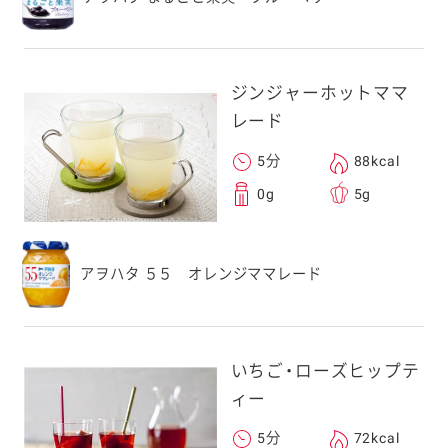
ジンジャーホットママ
レード
5分
88kcal
0g
5g
アヲハタ ５５ オレンジママレード
いちご・ローズヒップテ
ィー
5分
72kcal