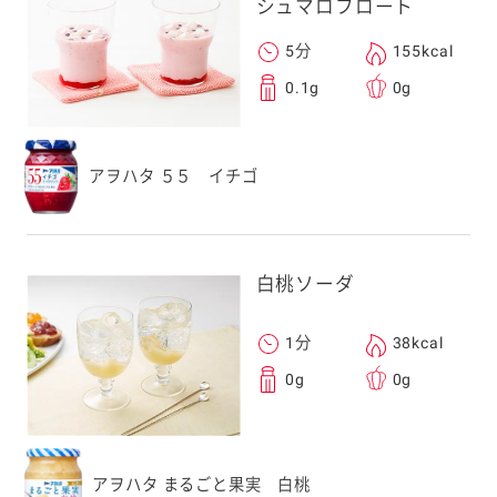
シュマロフロート
5分
155kcal
0.1g
0g
アヲハタ ５５ イチゴ
白桃ソーダ
1分
38kcal
0g
0g
アヲハタ まるごと果実 白桃