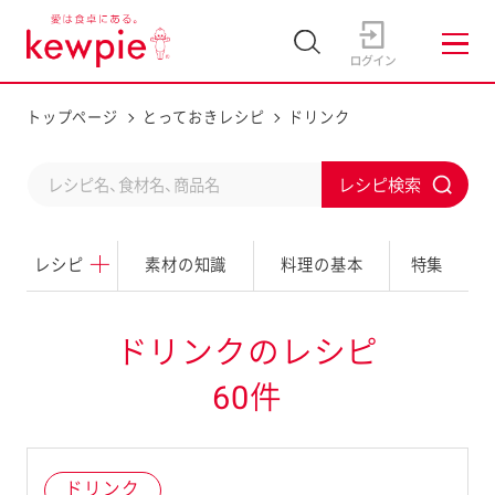
トップページ
とっておきレシピ
ドリンク
C
S
o
u
n
レシピ
素材の知識
料理の基本
特集
b
d
m
u
i
ドリンクのレシピ
c
t
60件
t
a
s
ドリンク