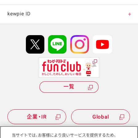
キャンペーン・イベント
kewpie ID
イベント協賛
kewpie IDについて
Hi! kewpieについて
Qummyについて
一覧
企業・IR
Global
当サイトでは、お客様により良いサービスを提供するため、