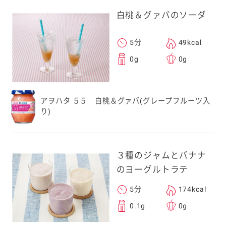
白桃＆グァバのソーダ
5分
49kcal
0g
0g
アヲハタ ５５ 白桃＆グァバ(グレープフルーツ入
り)
３種のジャムとバナナ
のヨーグルトラテ
5分
174kcal
0.1g
0g