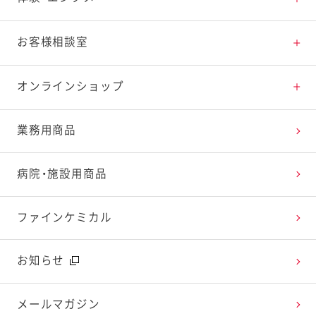
料理の基本
新商品・リニューアル品一覧
体験・エンタメトップ
お客様相談室
特集レシピ
販売終了商品一覧
マヨテラス（見学施設）
お客様相談室トップ
オンラインショップ
レシピランキング
オープンキッチン（工場見学）
よくお寄せいただくご質問
Qummy
業務用商品
レシピ動画
深谷テラス ヤサイな仲間たちファーム
お客様の声を活かしました
キユーピーウエルネス
病院・施設用商品
今日のレシピギャラリー
おたのしみコンテンツ
ファインケミカル
広告ギャラリー
お知らせ
テレビ・ラジオ
メールマガジン