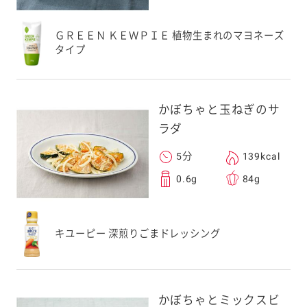
ＧＲＥＥＮ ＫＥＷＰＩＥ 植物生まれのマヨネーズ
タイプ
かぼちゃと玉ねぎのサ
ラダ
5分
139kcal
0.6g
84g
キユーピー 深煎りごまドレッシング
かぼちゃとミックスビ