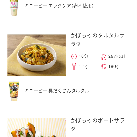
キユーピー エッグケア（卵不使用）
かぼちゃのタルタルサ
ラダ
10分
267kcal
1.1g
180g
キユーピー 具だくさんタルタル
かぼちゃのボートサラ
ダ