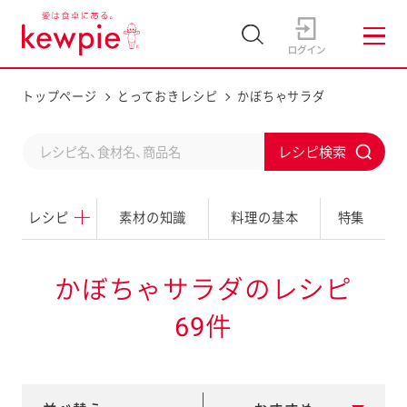
トップページ
とっておきレシピ
かぼちゃサラダ
C
S
o
u
n
レシピ
素材の知識
料理の基本
特集
b
d
m
u
i
かぼちゃサラダのレシピ
c
t
69件
t
a
s