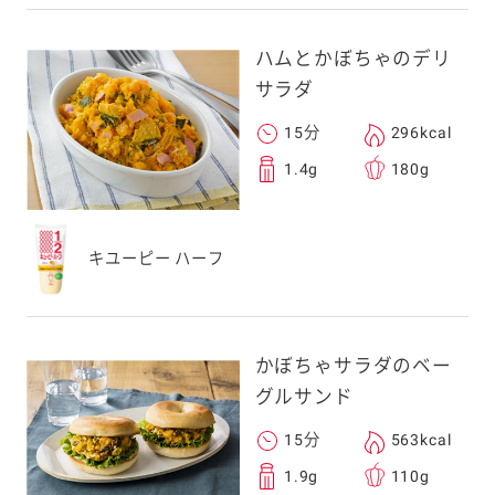
ハムとかぼちゃのデリ
サラダ
15分
296kcal
1.4g
180g
キユーピー ハーフ
かぼちゃサラダのベー
グルサンド
15分
563kcal
1.9g
110g