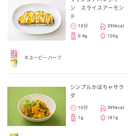
ン スライスアーモン
ド
10分
290kcal
0.4g
120g
キユーピー ハーフ
シンプルかぼちゃサラ
ダ
10分
399kcal
1g
181g