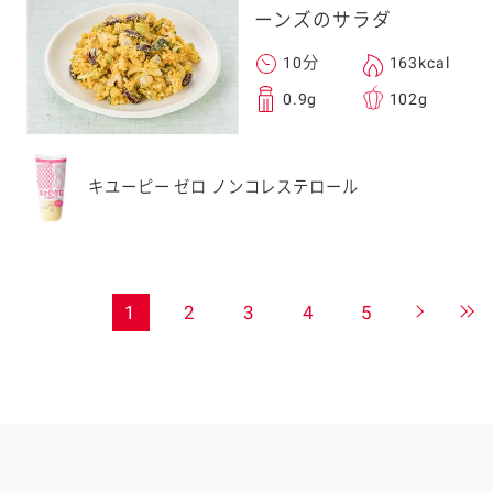
ーンズのサラダ
10分
163kcal
0.9g
102g
キユーピー ゼロ ノンコレステロール
1
2
3
4
5