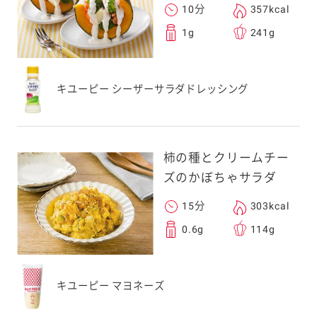
10分
357kcal
1g
241g
キユーピー シーザーサラダドレッシング
柿の種とクリームチー
ズのかぼちゃサラダ
15分
303kcal
0.6g
114g
キユーピー マヨネーズ