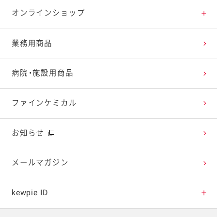
特集レシピ
販売終了商品一覧
マヨテラス（見学施設）
お客様相談室トップ
オンラインショップ
レシピランキング
オープンキッチン（工場見学）
よくお寄せいただくご質問
Qummy
業務用商品
レシピ動画
深谷テラス ヤサイな仲間たちファーム
お客様の声を活かしました
キユーピーウエルネス
病院・施設用商品
今日のレシピギャラリー
おたのしみコンテンツ
ファインケミカル
広告ギャラリー
お知らせ
テレビ・ラジオ
メールマガジン
キャンペーン・イベント
kewpie ID