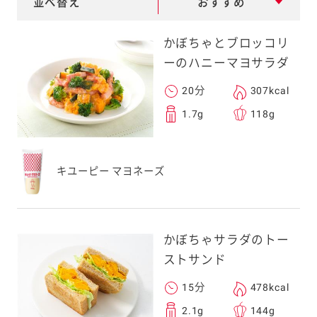
並べ替え
おすすめ
e
a
かぼちゃとブロッコリ
r
ーのハニーマヨサラダ
c
20分
307kcal
h
1.7g
118g
キユーピー マヨネーズ
かぼちゃサラダのトー
ストサンド
15分
478kcal
2.1g
144g