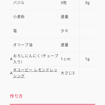
バジル
3枚
3g
小麦粉
適量
塩
少々
オリーブ油
適量
おろしにんにく（チューブ
A
1ｃｍ
1g
入り）
キユーピー レモンドレッ
A
大さじ2
シング
作り方