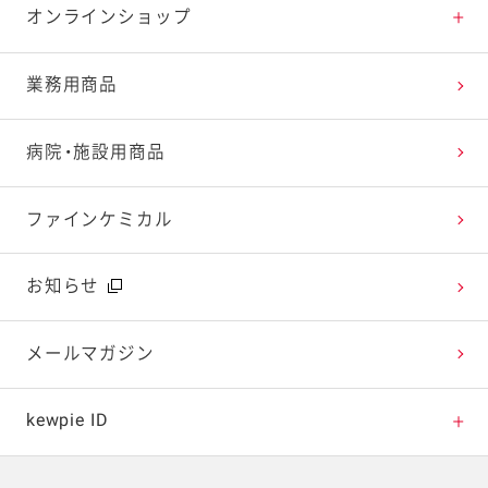
特集レシピ
販売終了商品一覧
マヨテラス（見学施設）
お客様相談室トップ
オンラインショップ
レシピランキング
オープンキッチン（工場見学）
よくお寄せいただくご質問
Qummy
業務用商品
レシピ動画
深谷テラス ヤサイな仲間たちファーム
お客様の声を活かしました
キユーピーウエルネス
病院・施設用商品
今日のレシピギャラリー
おたのしみコンテンツ
ファインケミカル
広告ギャラリー
お知らせ
テレビ・ラジオ
メールマガジン
キャンペーン・イベント
kewpie ID
イベント協賛