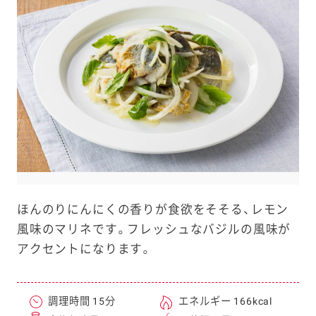
e
a
r
c
h
ほんのりにんにくの香りが食欲をそそる、レモン
風味のマリネです。フレッシュなバジルの風味が
アクセントになります。
調理時間 15分
エネルギー 166kcal