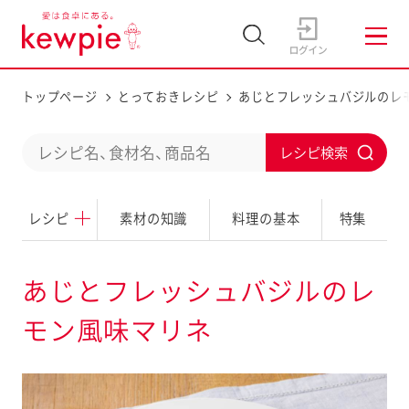
トップページ
とっておきレシピ
あじとフレッシュバジルのレ
C
S
o
u
n
レシピ
素材の知識
料理の基本
特集
b
d
m
u
i
あじとフレッシュバジルのレ
c
t
モン風味マリネ
t
a
s