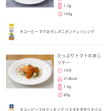
フォンのカメラ
1.2g
取るとアクセス
105g
す。
応のスマートフォン
キユーピー すりおろしオニオンドレッシング
スにメールをお送りい
ンのメールアドレス
.co.jp」を受信を許可
上でご利用ください。
たっぷりトマトのあじ
してドメイン指定受信
ソテー
勧めします。
15分
アドレスは、本サービ
す。当社はこの情報
213kcal
することはございませ
1.6g
85g
キユーピー３分クッキング パスタを手作りオイル