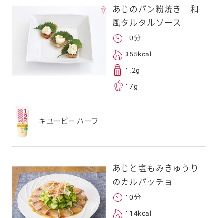
あじのパン粉焼き 和
風タルタルソース
10分
る
355kcal
1.2g
17g
送信する事ができ
キユーピー ハーフ
。ご自身以外の方に送
、一旦ご自身で受け
を転送していただけ
あじと塩もみきゅうり
す。
のカルパッチョ
10分
次元コードをス
114kcal