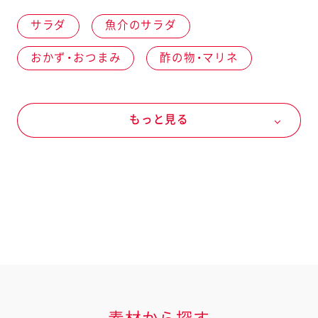
サラダ
魚介のサラダ
おかず・おつまみ
酢の物・マリネ
魚介
魚介類
あじ
野菜
もっと見る
秋の野菜
玉ねぎ
オールシーズン
バジル
にんにく
ドレッシングなど
キユーピー ドレッシング
レモンドレッシング