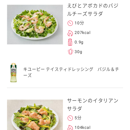
えびとアボカドのバジ
ルチーズサラダ
10分
207kcal
0.9g
30g
キユーピー テイスティドレッシング バジル＆チ
ーズ
サーモンのイタリアン
サラダ
5分
104kcal