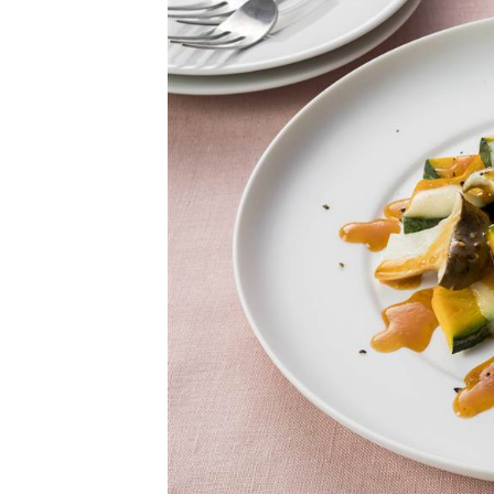
卵関連品
ベビーフード・幼児食
深谷テラス ヤサイな
おたのしみコンテ
仲間たちファーム
サプリメントなど
ジャム、スプレッドなど