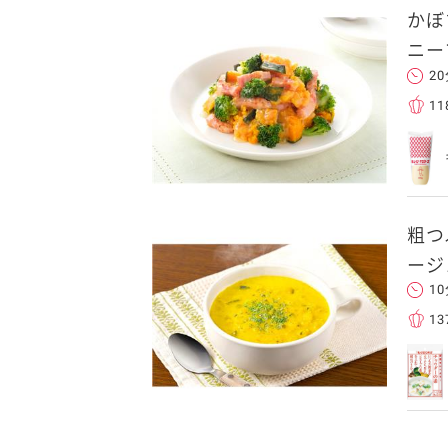
かぼ
送信する
ニー
2
11
れた後、そのメールを転送し
粗つ
ージ
クセスできます。
1
13
フォンのメールアドレ
ンに追加した上でご利用くだ
ことをお勧めします。
します。当社はこの情報