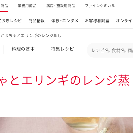
用商品
業務用商品
病院・施設用商品
ファインケミカル
ておきレシピ
商品情報
体験・エンタメ
お客様相談室
オンライ
とかぼちゃとエリンギのレンジ蒸し
CM・テレビ・エンタメ
オンラインショップ
お
そ
Conduct a search
料理の基本
特集
レシピ
キ
素材の知識
明
特集レシピ
企業情報
グループの事業
ゃとエリンギのレンジ蒸
ドレッシングなど
お
レシピ動画
キユーピーウエルネス
サ
ど
パスタソース
子
広告ギャラリー
キユーピーとヤサイな
仲間たち
お
サステナビリティ
研究開発
素材
み