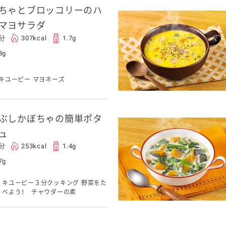
ちゃとブロッコリーのハ
マヨサラダ
0分
307kcal
1.7g
8g
キユーピー マヨネーズ
ぶしかぼちゃの簡単ポタ
ュ
0分
253kcal
1.4g
7g
キユーピー３分クッキング 野菜をた
べよう！ チャウダーの素