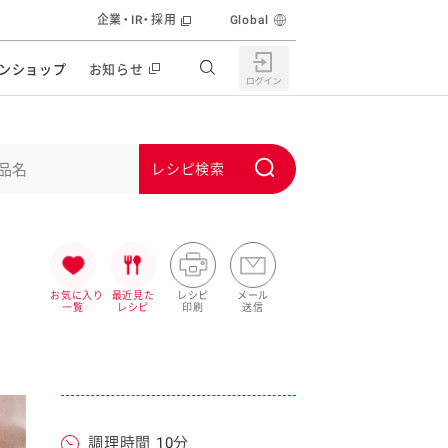
企業・IR・採用
Global
ンショップ
お知らせ
すすめの特設サイト
の他の商品サイト
キャンペーン・イベント
S
ユーピー マヨネーズキッチン
u
日もうれしい。サラダストック
b
食育活動
m
うちで作るポテトサラダ
i
お気に入り
最近見た
レシピ
メール
一覧
レシピ
印刷
送信
ラコン サラダを楽しむレシピコンテスト
t
どもと野菜をたのしもう
キャンペーン・イベント
うちでミールストック
イベント協賛
株主・投資家の皆様へ
んなの食と健康応援
調理時間 10分