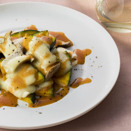
介護食
栄養・健康ケア商品
採用情報
ンツ
キユーピー３分
テレビ・ラジオ
クッキング
スキンケア用品
パッケージサラダ