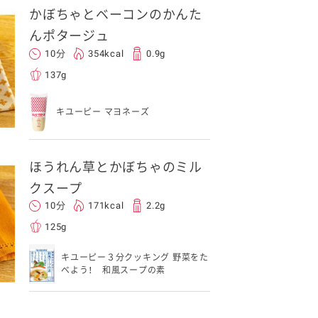
かぼちゃとベーコンのかんた
んポタージュ
10分
354kcal
0.9g
137g
キユーピー マヨネーズ
ほうれん草とかぼちゃのミル
クスープ
10分
171kcal
2.2g
125g
キユーピー３分クッキング 野菜をた
べよう！ 和風スープの素