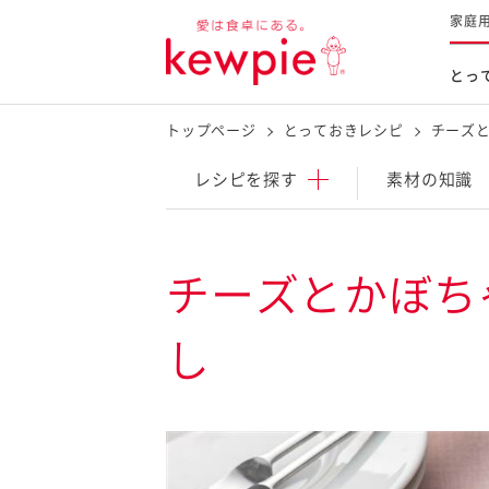
家庭
とっ
トップページ
とっておきレシピ
チーズ
レシピを探す
商品を探す
体験する
レシピ
を探す
素材の知識
とっておきレシピトップ
新商品・リニューアル品
料理の基本
チーズとかぼち
マヨネーズなど
レシピランキング
Qummy
し
タルタルソース・マスタードな
今日のレシピギャラリー
マヨテラス
オープンキッチン
（見学施設）
（工場見学）
料理の素・調理ソース