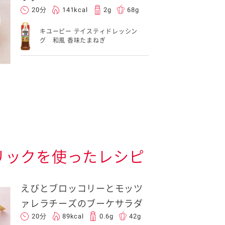
20分
141kcal
2g
68g
キユーピー テイスティドレッシン
グ 和風 香味たまねぎ
リックを使ったレシピ
えびとブロッコリーとモッツ
ァレラチーズのブーケサラダ
20分
89kcal
0.6g
42g