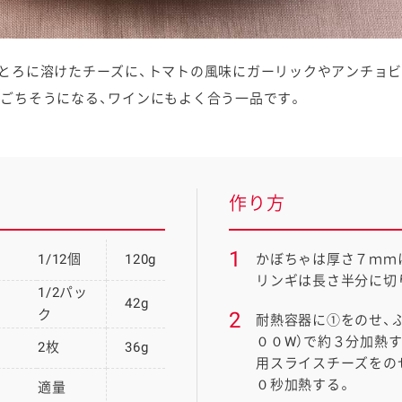
とろに溶けたチーズに、トマトの風味にガーリックやアンチョ
ごちそうになる、ワインにもよく合う一品です。
作り方
1
1/12個
120g
かぼちゃは厚さ７ｍｍ
リンギは長さ半分に切
1/2パッ
42g
ク
2
耐熱容器に①をのせ、
００W）で約３分加熱
2枚
36g
用スライスチーズをの
０秒加熱する。
適量