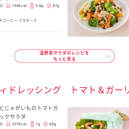
5分
166kcal
0.6g
87g
キユーピー マヨネーズ
温野菜サラダのレシピを
もっと見る
ティドレッシング トマト＆ガー
とじゃがいものトマトガ
ックサラダ
0分
207kcal
1g
45g