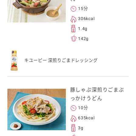
15分
306kcal
1.4g
142g
キユーピー 深煎りごまドレッシング
豚しゃぶ深煎りごまぶ
っかけうどん
10分
635kcal
3g