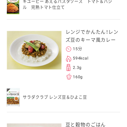
キユーピー あえるパスタソース トマト＆バジ
ル 完熟トマト仕立て
。ご自身以外の方に送
、一旦ご自身で受け
を転送していただけ
レンジでかんたん！レン
す。
ズ豆のキーマ風カレー
15分
次元コードをス
594kcal
フォンのカメラ
2.3g
取るとアクセス
160g
す。
応のスマートフォン
サラダクラブ レンズ豆＆ひよこ豆
スにメールをお送りい
ンのメールアドレス
.co.jp」を受信を許可
上でご利用ください。
豆と穀物のごはん
してドメイン指定受信