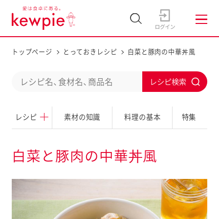
トップページ
とっておきレシピ
白菜と豚肉の中華丼風
C
S
o
u
n
レシピ
素材の知識
料理の基本
特集
b
d
m
u
i
白菜と豚肉の中華丼風
c
t
t
a
s