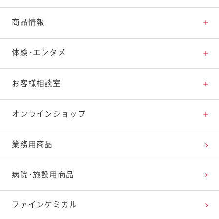
とっておきレシピトップ
商品情報
素材の知識
商品情報トップ
体験・エンタメ
料理の基本
新商品・リニューアル品一覧
体験・エンタメトップ
お客様相談室
特集レシピ
販売終了商品一覧
マヨテラス（見学施設）
お客様相談室トップ
オンラインショップ
レシピランキング
オープンキッチン（工場見学）
よくお寄せいただくご質問
Qummy
業務用商品
レシピ動画
深谷テラス ヤサイな仲間たちファーム
お客様の声を活かしました
キユーピーウエルネス
病院・施設用商品
今日のレシピギャラリー
おたのしみコンテンツ
ファインケミカル