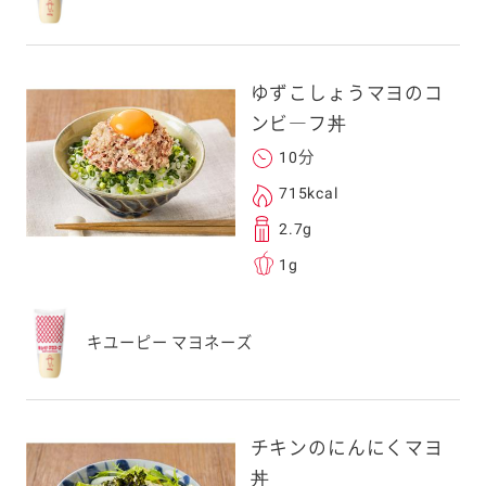
ゆずこしょうマヨのコ
ンビ―フ丼
10分
715kcal
2.7g
1g
キユーピー マヨネーズ
チキンのにんにくマヨ
丼