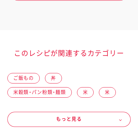
このレシピが関連するカテゴリー
ご飯もの
丼
米穀類・パン粉類・麺類
米
米
野菜
冬の野菜
白菜
もっと見る
春の野菜
秋の野菜
にんじん
肉類
豚肉
こま切れ