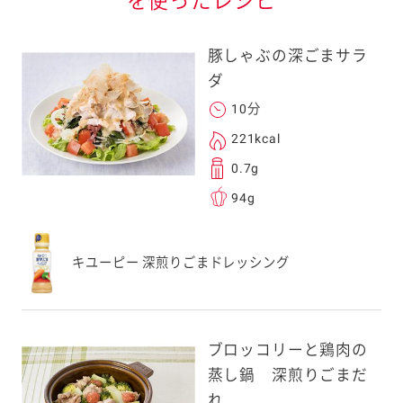
を使ったレシピ
豚しゃぶの深ごまサラ
ダ
10分
221kcal
0.7g
94g
キユーピー 深煎りごまドレッシング
ブロッコリーと鶏肉の
蒸し鍋 深煎りごまだ
れ