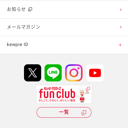
広告ギャラリー
お知らせ
テレビ・ラジオ
メールマガジン
キャンペーン・イベント
kewpie ID
イベント協賛
kewpie IDについて
Hi! kewpieについて
Qummyについて
一覧