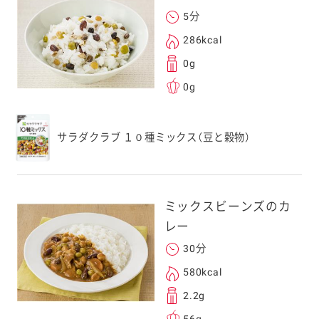
勧めします。
5分
アドレスは、本サービ
286kcal
す。当社はこの情報
0g
することはございませ
0g
サラダクラブ １０種ミックス（豆と穀物）
ミックスビーンズのカ
レー
30分
580kcal
2.2g