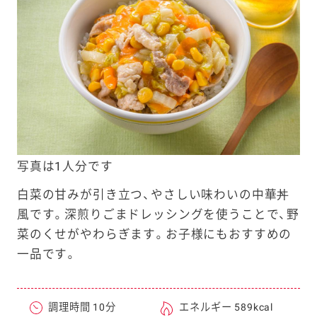
e
a
r
c
h
写真は1人分です
白菜の甘みが引き立つ、やさしい味わいの中華丼
風です。深煎りごまドレッシングを使うことで、野
菜のくせがやわらぎます。お子様にもおすすめの
一品です。
調理時間 10分
エネルギー 589kcal