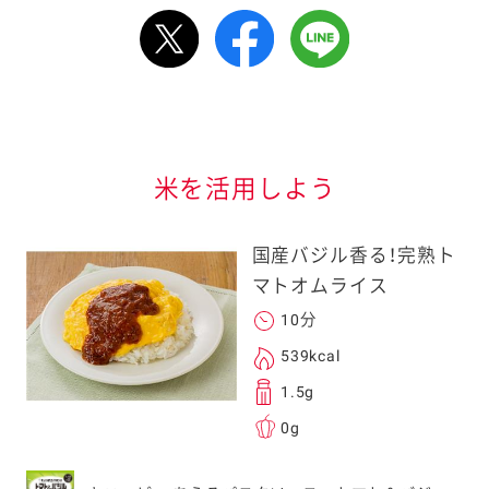
ルで送る
情報が届きます
信する]ボタンを押
米を活用しよう
国産バジル香る！完熟ト
マトオムライス
10分
る
539kcal
1.5g
0g
送信する事ができ