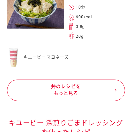
10分
600kcal
0.8g
20g
キユーピー マヨネーズ
丼のレシピを
もっと見る
キユーピー 深煎りごまドレッシング