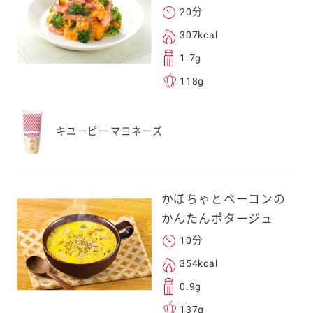
20分
る
307kcal
1.7g
118g
送信する事ができ
キユーピー マヨネーズ
。ご自身以外の方に送
、一旦ご自身で受け
を転送していただけ
かぼちゃとベーコンの
す。
かんたんポタージュ
10分
次元コードをス
354kcal
フォンのカメラ
0.9g
取るとアクセス
137g
す。