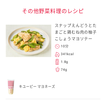
その他野菜料理のレシピ
スナップえんどうとた
まごと鶏むね肉の柚子
こしょうマヨソテー
10分
341kcal
1.8g
74g
キユーピー マヨネーズ