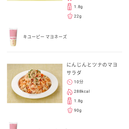
1.8g
22g
キユーピー マヨネーズ
にんじんとツナのマヨ
サラダ
10分
288kcal
1.8g
90g