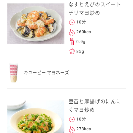
なすとえびのスイート
チリマヨ炒め
10分
260kcal
0.9g
85g
キユーピー マヨネーズ
豆苗と厚揚げのにんに
くマヨ炒め
10分
273kcal