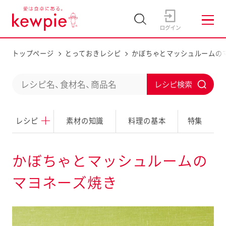
トップページ
とっておきレシピ
かぼちゃとマッシュルームの
C
S
o
u
n
レシピ
素材の知識
料理の基本
特集
b
d
m
u
i
かぼちゃとマッシュルームの
c
t
マヨネーズ焼き
t
a
s