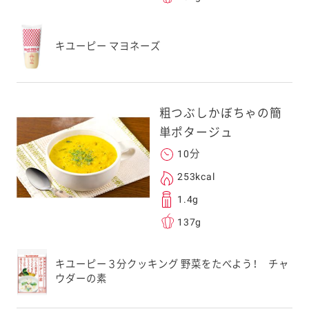
応のスマートフォン
キユーピー マヨネーズ
スにメールをお送りい
ンのメールアドレス
.co.jp」を受信を許可
上でご利用ください。
粗つぶしかぼちゃの簡
してドメイン指定受信
単ポタージュ
勧めします。
10分
アドレスは、本サービ
す。当社はこの情報
253kcal
することはございませ
1.4g
137g
キユーピー３分クッキング 野菜をたべよう！ チャ
ウダーの素