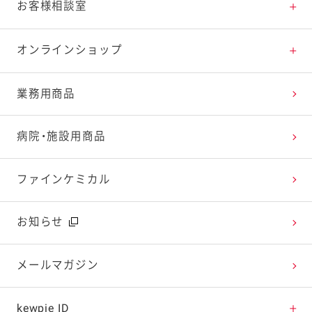
料理の基本
新商品・リニューアル品一覧
体験・エンタメトップ
お客様相談室
特集レシピ
販売終了商品一覧
マヨテラス（見学施設）
お客様相談室トップ
オンラインショップ
レシピランキング
オープンキッチン（工場見学）
よくお寄せいただくご質問
Qummy
業務用商品
レシピ動画
深谷テラス ヤサイな仲間たちファーム
お客様の声を活かしました
キユーピーウエルネス
病院・施設用商品
今日のレシピギャラリー
おたのしみコンテンツ
ファインケミカル
広告ギャラリー
お知らせ
テレビ・ラジオ
メールマガジン
キャンペーン・イベント
kewpie ID