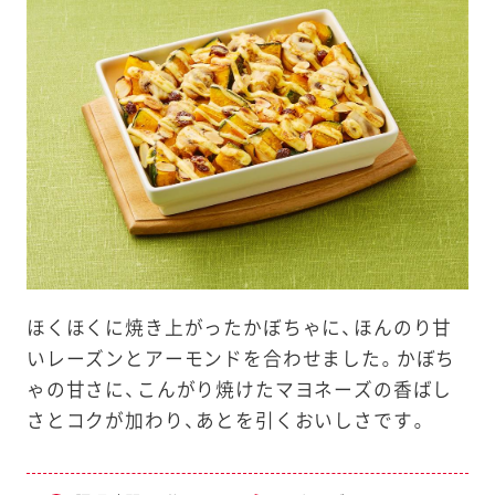
e
a
r
c
h
ほくほくに焼き上がったかぼちゃに、ほんのり甘
いレーズンとアーモンドを合わせました。かぼち
ゃの甘さに、こんがり焼けたマヨネーズの香ばし
さとコクが加わり、あとを引くおいしさです。