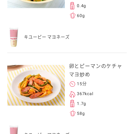
0.4g
60g
キユーピー マヨネーズ
卵とピーマンのケチャ
マヨ炒め
15分
367kcal
1.7g
58g