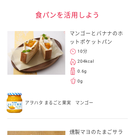
信する]ボタンを押
食パンを活用しよう
マンゴーとバナナのホ
ットポケットパン
10分
る
204kcal
0.6g
0g
送信する事ができ
アヲハタ まるごと果実 マンゴー
。ご自身以外の方に送
、一旦ご自身で受け
を転送していただけ
燻製マヨのたまごサラ