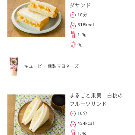
す。
ダサンド
10分
次元コードをス
515kcal
フォンのカメラ
1.9g
取るとアクセス
0g
す。
応のスマートフォン
キユーピー 燻製マヨネーズ
スにメールをお送りい
ンのメールアドレス
.co.jp」を受信を許可
上でご利用ください。
まるごと果実 白桃の
してドメイン指定受信
フルーツサンド
勧めします。
10分
アドレスは、本サービ
す。当社はこの情報
434kcal
することはございませ
1.4g