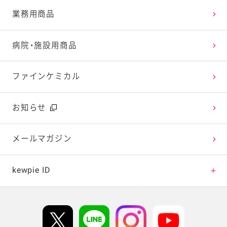
レシピランキング
オープンキッチン（工場見学）
よくお寄せいただくご質問
Qummy
業務用商品
レシピ動画
深谷テラス ヤサイな仲間たちファーム
お客様の声を活かしました
キユーピーウエルネス
病院・施設用商品
今日のレシピギャラリー
おたのしみコンテンツ
ファインケミカル
広告ギャラリー
お知らせ
テレビ・ラジオ
メールマガジン
キャンペーン・イベント
kewpie ID
イベント協賛
kewpie IDについて