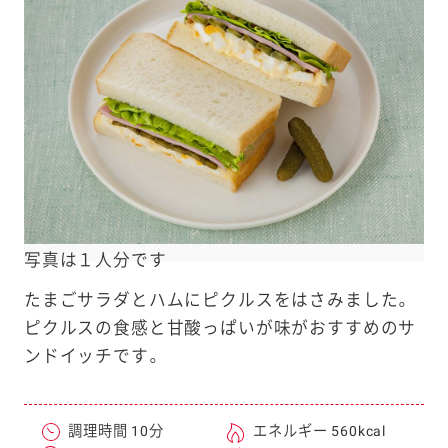
e
a
r
c
h
写真は１人分です
たまごサラダとハムにピクルスをはさみました。
ピクルスの食感と甘酸っぱいが味がおすすめのサ
ンドイッチです。
調理時間 10分
エネルギー 560kcal