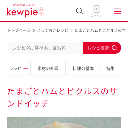
トップページ
とっておきレシピ
たまごとハムとピクルスのサ
C
S
o
u
n
レシピ
素材の知識
料理の基本
特集
b
d
m
u
i
たまごとハムとピクルスのサ
c
t
ンドイッチ
t
a
s