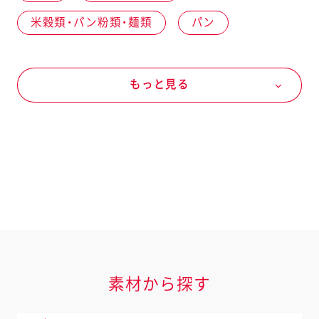
米穀類・パン粉類・麺類
パン
食パン
野菜
夏の野菜
もっと見る
リーフレタス
卵・乳製品
卵
卵
肉類
肉加工品
ハム
素材
サラダクラブパウチ
ピクルス（ガーキン）
マヨネーズなど
マヨネーズ
マヨネーズ
素材から探す