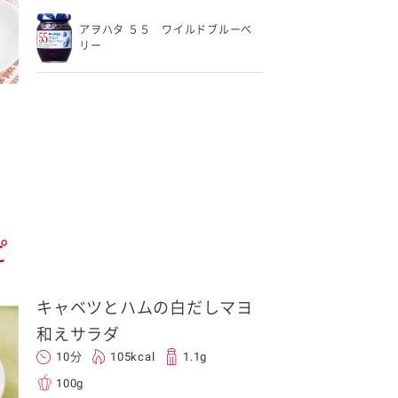
アヲハタ ５５ ワイルドブルーベ
リー
ピ
キャベツとハムの白だしマヨ
和えサラダ
10分
105kcal
1.1g
100g