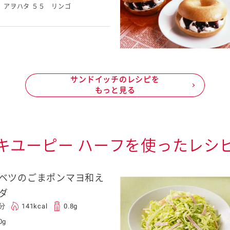
アヲハタ ５５ リンゴ
サンドイッチのレシピを
もっと見る
キユーピー ハーフを使ったレシ
ベツのごまポンマヨ和え
ダ
0分
141kcal
0.8g
0g