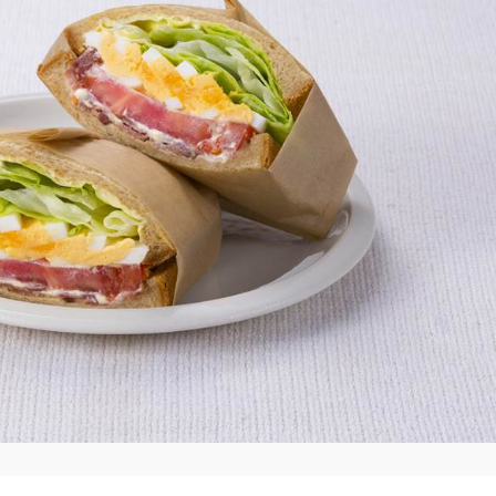
介護食
栄養・健康ケア商品
採用情報
ンツ
キユーピー３分
テレビ・ラジオ
クッキング
スキンケア用品
パッケージサラダ