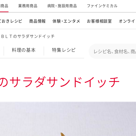
用商品
業務用商品
病院・施設用商品
ファインケミカル
ておきレシピ
商品情報
体験・エンタメ
お客様相談室
オンライ
とＢＬＴのサラダサンドイッチ
CM・テレビ・エンタメ
オンラインショップ
お
そ
Conduct a search
料理の基本
特集
レシピ
キ
素材の知識
明
特集レシピ
企業情報
グループの事業
のサラダサンドイッチ
ドレッシングなど
お
レシピ動画
キユーピーウエルネス
サ
ど
パスタソース
子
広告ギャラリー
キユーピーとヤサイな
仲間たち
お
サステナビリティ
研究開発
素材
み