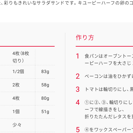
、彩りもきれいなサラダサンドです。キユーピーハーフの卵の
作り方
4枚（8枚
1
食パンはオーブントー
切り）
ーピーハーフを大さじ
1/2個
83g
2
ベーコンは油をひかず
2枚
58g
3
トマトは輪切りにし、
4枚
80g
4
①に②、③、輪切りに
ーフで線描きをし、
1個
51g
折りたたんだレタスを
少々
5
④をワックスペーパー