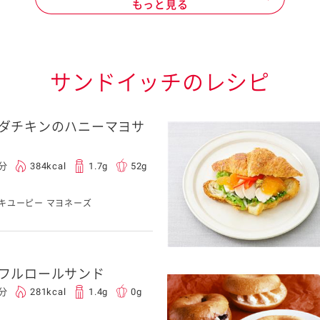
もっと見る
サンドイッチのレシピ
ダチキンのハニーマヨサ
0分
384kcal
1.7g
52g
キユーピー マヨネーズ
フルロールサンド
0分
281kcal
1.4g
0g