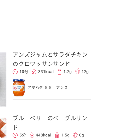
アンズジャムとサラダチキン
のクロワッサンサンド
10分
331kcal
1.2g
12g
アヲハタ ５５ アンズ
ブルーベリーのベーグルサン
ド
5分
448kcal
1.5g
0g