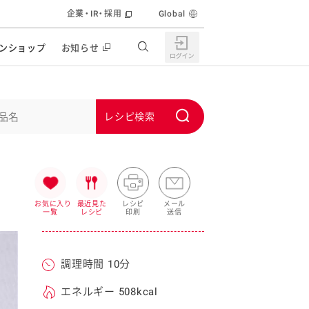
企業・IR・採用
Global
ンショップ
お知らせ
すすめの特設サイト
の他の商品サイト
キャンペーン・イベント
S
ユーピー マヨネーズキッチン
u
日もうれしい。サラダストック
b
食育活動
m
うちで作るポテトサラダ
i
お気に入り
最近見た
レシピ
メール
一覧
レシピ
印刷
送信
ラコン サラダを楽しむレシピコンテスト
t
どもと野菜をたのしもう
キャンペーン・イベント
調理時間 10分
うちでミールストック
イベント協賛
株主・投資家の皆様へ
エネルギー 508kcal
んなの食と健康応援