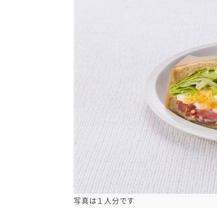
卵関連品
ベビーフード・幼児食
深谷テラス ヤサイな
おたのしみコンテ
仲間たちファーム
サプリメントなど
ジャム、スプレッドなど
写真は１人分です