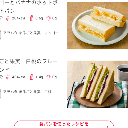
ゴーとバナナのホットポ
トパン
0分
204kcal
0.6g
0g
アヲハタ まるごと果実 マンゴー
ごと果実 白桃のフルー
ンド
0分
434kcal
1.4g
0g
アヲハタ まるごと果実 白桃
食パンを使ったレシピを