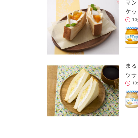
マン
送信する
ケッ
1
れた後、そのメールを転送し
まる
ツサ
1
クセスできます。
フォンのメールアドレ
ンに追加した上でご利用くだ
ことをお勧めします。
します。当社はこの情報