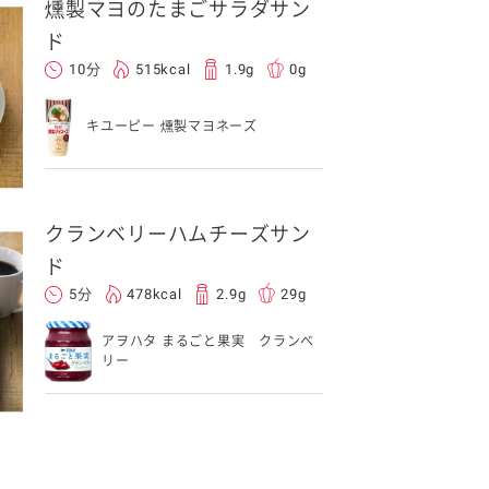
燻製マヨのたまごサラダサン
ド
10分
515kcal
1.9g
0g
キユーピー 燻製マヨネーズ
クランベリーハムチーズサン
ド
5分
478kcal
2.9g
29g
アヲハタ まるごと果実 クランベ
リー