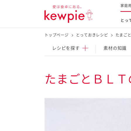
家庭
とっ
トップページ
とっておきレシピ
たまご
レシピを探す
商品を探す
体験する
レシピ
を探す
素材の知識
とっておきレシピトップ
新商品・リニューアル品
料理の基本
たまごとＢＬＴ
マヨネーズなど
レシピランキング
Qummy
タルタルソース・マスタードな
今日のレシピギャラリー
マヨテラス
オープンキッチン
（見学施設）
（工場見学）
料理の素・調理ソース