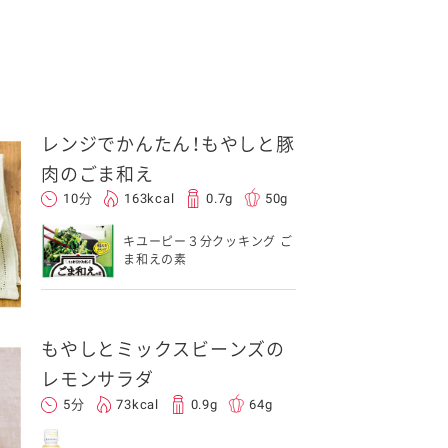
レンジでかんたん！もやしと豚
肉のごま和え
10分
163kcal
0.7g
50g
キユーピー３分クッキング ご
ま和えの素
もやしとミックスビーンズの
レモンサラダ
5分
73kcal
0.9g
64g