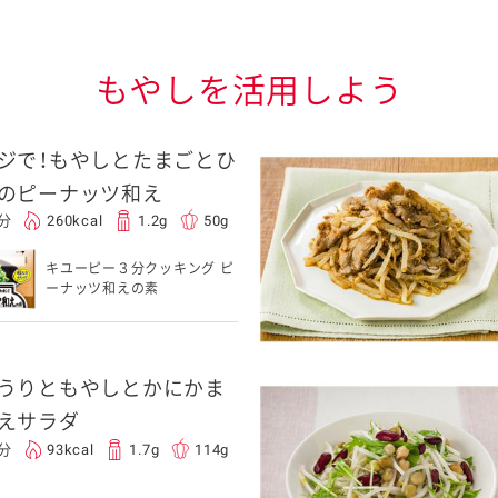
もやしを活用しよう
ジで！もやしとたまごとひ
のピーナッツ和え
0分
260kcal
1.2g
50g
キユーピー３分クッキング ピ
ーナッツ和えの素
うりともやしとかにかま
えサラダ
0分
93kcal
1.7g
114g