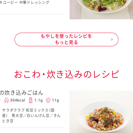
キユーピー 中華ドレッシング
もやしを使ったレシピを
もっと見る
おこわ・炊き込みのレシピ
の炊き込みごはん
分
304kcal
1.1g
11g
サラダクラブ 和豆ミックス（国
産） 青大豆／白いんげん豆／きん
とき豆