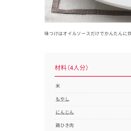
味つけはオイルソースだけでかんたんに
材料（4人分）
米
もやし
にんじん
鶏ひき肉