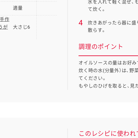
水を入れて軽く混ぜ、
適量
て炊く。
手作
4
炊きあがったら器に盛
うが
大さじ6
散らす。
調理のポイント
オイルソースの量はお好み
炊く時の水(分量外）は、
てください。
もやしのひげを取ると、見
このレシピに使われ