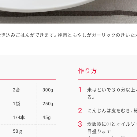
炊き込みごはんができます。挽肉ともやしがガーリックのきいた
作り方
1
2合
300g
米はといで３０分以上
る。
1袋
250g
2
にんじんは皮をむき、
1/4本
45g
3
炊飯器に①とオイルソ
50ｇ
目盛りまで