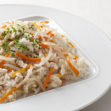
介護食
栄養・健康ケア商品
採用情報
ンツ
キユーピー３分
テレビ・ラジオ
クッキング
スキンケア用品
パッケージサラダ