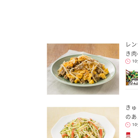
レン
送信する
き肉
1
れた後、そのメールを転送し
きゅ
のあ
1
クセスできます。