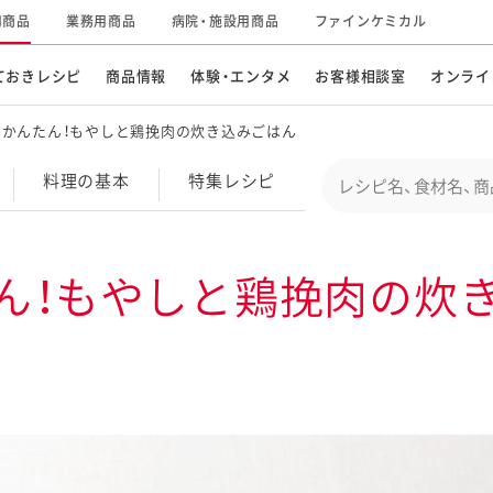
用商品
業務用商品
病院・施設用商品
ファインケミカル
ておきレシピ
商品情報
体験・エンタメ
お客様相談室
オンライ
でかんたん！もやしと鶏挽肉の炊き込みごはん
CM・テレビ・エンタメ
オンラインショップ
お
そ
Conduct a search
料理の基本
特集
レシピ
キ
素材の知識
明
特集レシピ
企業情報
グループの事業
ん！もやしと鶏挽肉の炊
ドレッシングなど
お
レシピ動画
キユーピーウエルネス
サ
ど
パスタソース
子
広告ギャラリー
キユーピーとヤサイな
仲間たち
お
サステナビリティ
研究開発
素材
み