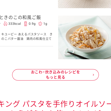
ときのこの和風ご飯
分
333kcal
0.9g
1g
キユーピー あえるパスタソース き
のこバター醤油 鶏肉の和風仕立て
おこわ・炊き込みのレシピを
もっと見る
キング パスタを手作りオイルソ