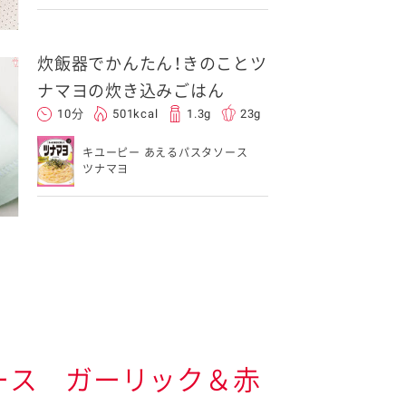
炊飯器でかんたん！きのことツ
ナマヨの炊き込みごはん
10分
501kcal
1.3g
23g
キユーピー あえるパスタソース
ツナマヨ
ース ガーリック＆赤