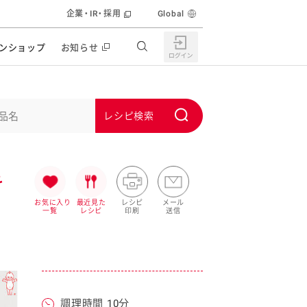
企業・IR・採用
Global
ンショップ
お知らせ
すすめの特設サイト
の他の商品サイト
キャンペーン・イベント
S
ユーピー マヨネーズキッチン
u
日もうれしい。サラダストック
b
食育活動
き
m
うちで作るポテトサラダ
i
お気に入り
最近見た
レシピ
メール
一覧
レシピ
印刷
送信
ラコン サラダを楽しむレシピコンテスト
t
どもと野菜をたのしもう
キャンペーン・イベント
うちでミールストック
イベント協賛
株主・投資家の皆様へ
んなの食と健康応援
調理時間 10分