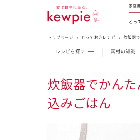
家庭
とっ
トップページ
とっておきレシピ
炊飯器
レシピを探す
商品を探す
体験する
レシピ
を探す
素材の知識
とっておきレシピトップ
新商品・リニューアル品
料理の基本
炊飯器でかんた
マヨネーズなど
レシピランキング
Qummy
込みごはん
タルタルソース・マスタードな
今日のレシピギャラリー
マヨテラス
オープンキッチン
（見学施設）
（工場見学）
料理の素・調理ソース