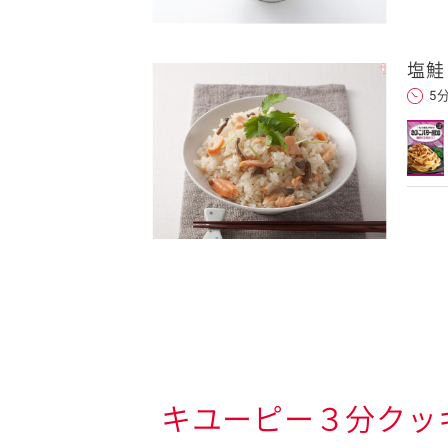
塩鮭
5
キユーピー３分クッ