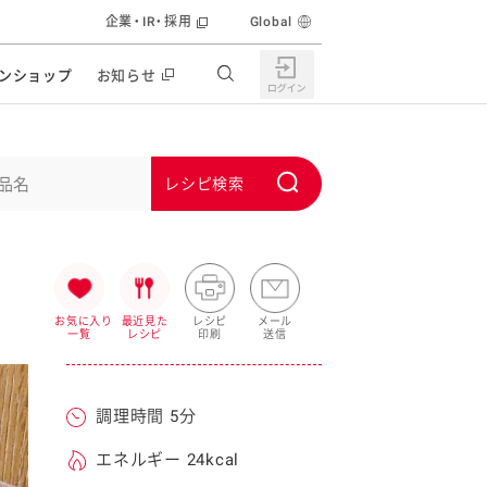
企業・IR・採用
Global
ンショップ
お知らせ
すすめの特設サイト
の他の商品サイト
キャンペーン・イベント
S
ユーピー マヨネーズキッチン
u
日もうれしい。サラダストック
b
食育活動
m
うちで作るポテトサラダ
i
お気に入り
最近見た
レシピ
メール
一覧
レシピ
印刷
送信
ラコン サラダを楽しむレシピコンテスト
t
どもと野菜をたのしもう
キャンペーン・イベント
調理時間 5分
うちでミールストック
イベント協賛
株主・投資家の皆様へ
エネルギー 24kcal
んなの食と健康応援