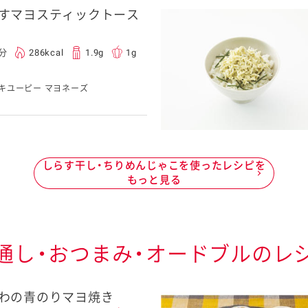
すマヨスティックトース
0分
286kcal
1.9g
1g
キユーピー マヨネーズ
しらす干し・ちりめんじゃこを使ったレシピを
もっと見る
通し・おつまみ・オードブルのレ
わの青のりマヨ焼き