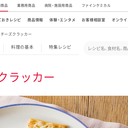
用商品
業務用商品
病院・施設用商品
ファインケミカル
ておきレシピ
商品情報
体験・エンタメ
お客様相談室
オンライ
のチーズクラッカー
CM・テレビ・エンタメ
オンラインショップ
お
そ
Conduct a search
料理の基本
特集
レシピ
キ
素材の知識
明
特集レシピ
企業情報
グループの事業
クラッカー
ドレッシングなど
お
レシピ動画
キユーピーウエルネス
サ
ど
パスタソース
子
広告ギャラリー
キユーピーとヤサイな
仲間たち
お
サステナビリティ
研究開発
素材
み