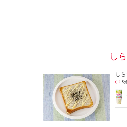
しら
しら
送信する
5
れた後、そのメールを転送し