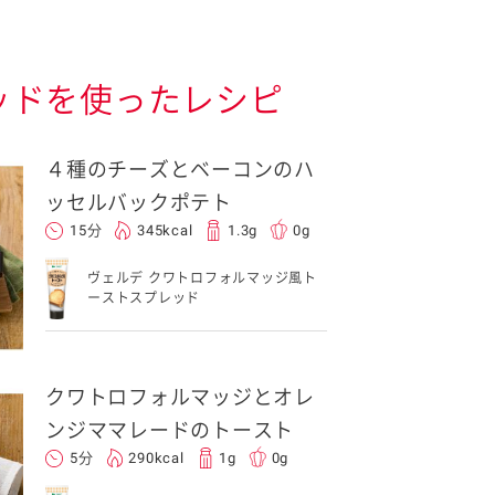
ッドを使ったレシピ
４種のチーズとベーコンのハ
ッセルバックポテト
15分
345kcal
1.3g
0g
ヴェルデ クワトロフォルマッジ風ト
ーストスプレッド
クワトロフォルマッジとオレ
ンジママレードのトースト
5分
290kcal
1g
0g