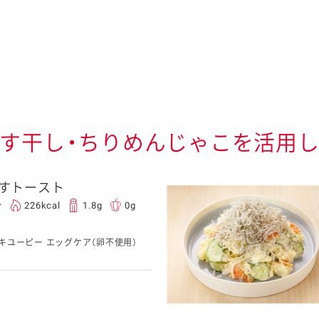
す干し・ちりめんじゃこを活用
すトースト
分
226kcal
1.8g
0g
キユーピー エッグケア（卵不使用）