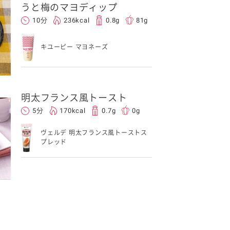
うと梅のマヨディップ
10分
236kcal
0.8g
81g
キユーピー マヨネーズ
明太フランス風トースト
5分
170kcal
0.7g
0g
ヴェルデ 明太フランス風トーストス
プレッド