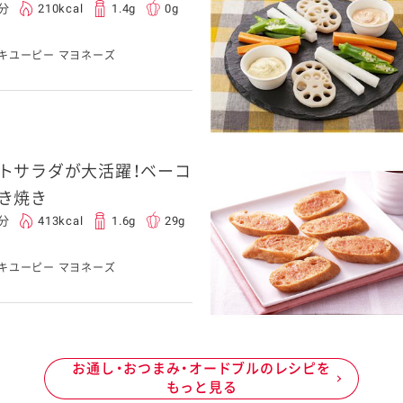
0分
210kcal
1.4g
0g
キユーピー マヨネーズ
トサラダが大活躍！ベーコ
き焼き
0分
413kcal
1.6g
29g
キユーピー マヨネーズ
お通し・おつまみ・オードブルのレシピを
もっと見る