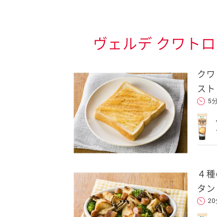
ヴェルデ クワト
クワ
スト
5
４種
タン
2