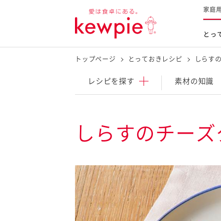
家庭
とっ
トップページ
とっておきレシピ
しらす
レシピを探す
商品を探す
体験する
レシピ
を探す
素材の知識
とっておきレシピトップ
新商品・リニューアル品
料理の基本
しらすのチーズ
マヨネーズなど
レシピランキング
Qummy
タルタルソース・マスタードな
今日のレシピギャラリー
マヨテラス
オープンキッチン
（見学施設）
（工場見学）
料理の素・調理ソース