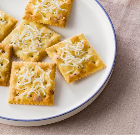
介護食
栄養・健康ケア商品
採用情報
ンツ
キユーピー３分
テレビ・ラジオ
クッキング
スキンケア用品
パッケージサラダ