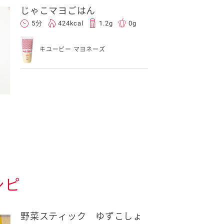
じゃこマヨごはん
5分
424kcal
1.2g
0g
キユーピー マヨネーズ
シピ
野菜スティック ゆずこしょ