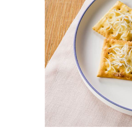
卵関連品
ベビーフード・幼児食
深谷テラス ヤサイな
おたのしみコンテ
仲間たちファーム
サプリメントなど
ジャム、スプレッドなど