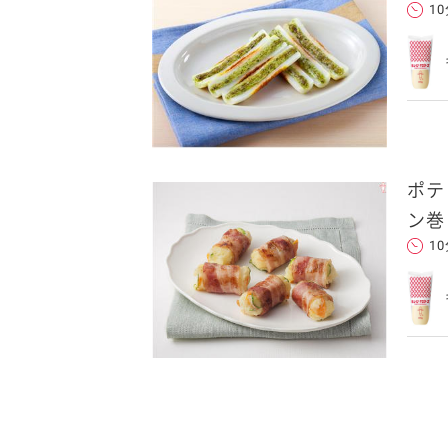
1
ポテ
ン巻
1