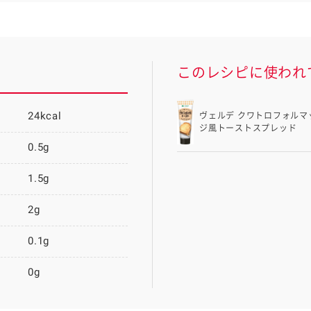
このレシピに使われ
24kcal
ヴェルデ クワトロフォルマ
ジ風トーストスプレッド
0.5g
1.5g
2g
0.1g
0g