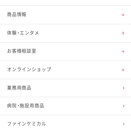
とっておきレシピトップ
商品情報
素材の知識
商品情報トップ
体験・エンタメ
料理の基本
新商品・リニューアル品一覧
体験・エンタメトップ
お客様相談室
特集レシピ
販売終了商品一覧
マヨテラス（見学施設）
お客様相談室トップ
オンラインショップ
レシピランキング
オープンキッチン（工場見学）
よくお寄せいただくご質問
Qummy
業務用商品
レシピ動画
深谷テラス ヤサイな仲間たちファーム
お客様の声を活かしました
キユーピーウエルネス
病院・施設用商品
今日のレシピギャラリー
おたのしみコンテンツ
ファインケミカル