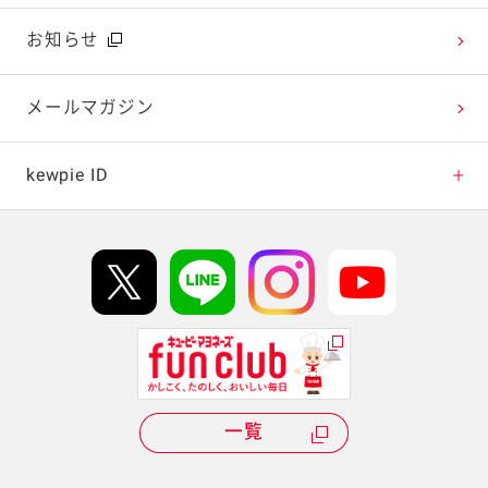
広告ギャラリー
お知らせ
テレビ・ラジオ
メールマガジン
キャンペーン・イベント
kewpie ID
イベント協賛
kewpie IDについて
Hi! kewpieについて
Qummyについて
一覧