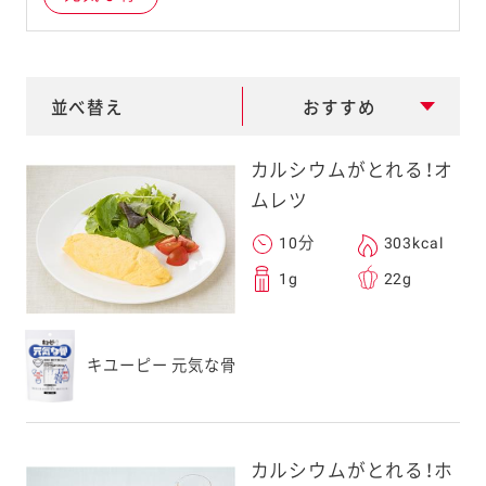
e
a
r
並べ替え
おすすめ
c
h
カルシウムがとれる！オ
ムレツ
10分
303kcal
1g
22g
キユーピー 元気な骨
カルシウムがとれる！ホ