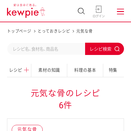
トップページ
とっておきレシピ
元気な骨
C
S
o
u
n
レシピ
素材の知識
料理の基本
特集
b
d
m
u
i
元気な骨のレシピ
c
t
6件
t
a
s
元気な骨