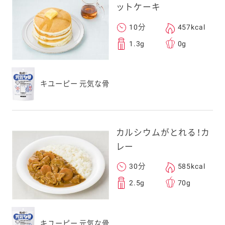
ットケーキ
10分
457kcal
1.3g
0g
キユーピー 元気な骨
カルシウムがとれる！カ
レー
30分
585kcal
2.5g
70g
キユーピー 元気な骨