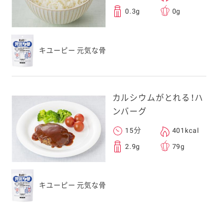
0.3g
0g
キユーピー 元気な骨
カルシウムがとれる！ハ
ンバーグ
15分
401kcal
2.9g
79g
キユーピー 元気な骨