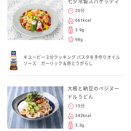
七夕冷製スパゲッティ
20分
661kcal
3.9g
98g
キユーピー３分クッキング パスタを手作りオイル
ソース ガーリック＆赤とうがらし
大根と納豆のベジヌー
ドルうどん
15分
342kcal
3.3g