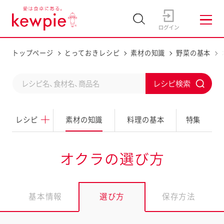
トップページ
とっておきレシピ
素材の知識
野菜の基本
C
S
o
u
n
レシピ
素材の知識
料理の基本
特集
b
d
m
u
i
オクラの選び方
c
t
t
a
基本情報
選び方
保存方法
s