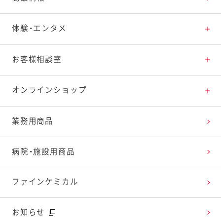
素材の知識
商品情報トップ
体験・エンタメ
料理の基本
新商品・リニューアル品一覧
体験・エンタメトップ
お客様相談室
特集レシピ
販売終了商品一覧
マヨテラス（見学施設）
お客様相談室トップ
オンラインショップ
レシピランキング
オープンキッチン（工場見学）
よくお寄せいただくご質問
Qummy
業務用商品
レシピ動画
深谷テラス ヤサイな仲間たちファーム
お客様の声を活かしました
キユーピーウエルネス
病院・施設用商品
今日のレシピギャラリー
おたのしみコンテンツ
ファインケミカル
広告ギャラリー
お知らせ