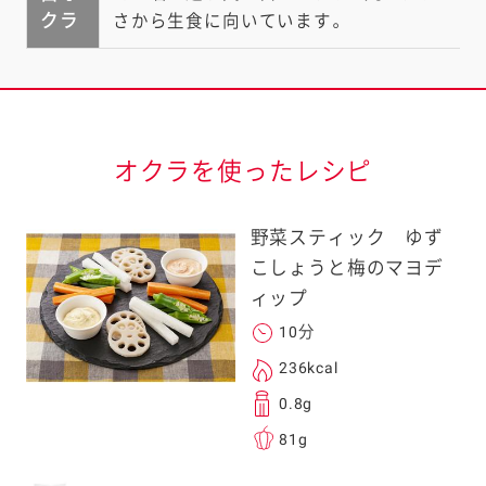
クラ
さから生食に向いています。
オクラを使ったレシピ
野菜スティック ゆず
こしょうと梅のマヨデ
ィップ
10分
236kcal
0.8g
81g