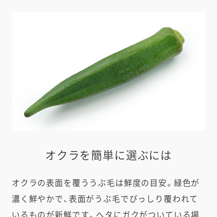
e
a
r
c
h
オクラを簡単に選ぶには
オクラの表面を覆ううぶ毛は鮮度の目安。緑色が
濃く鮮やかで、表面がうぶ毛でびっしり覆われて
いるものが新鮮です。ヘタにガクがついている場