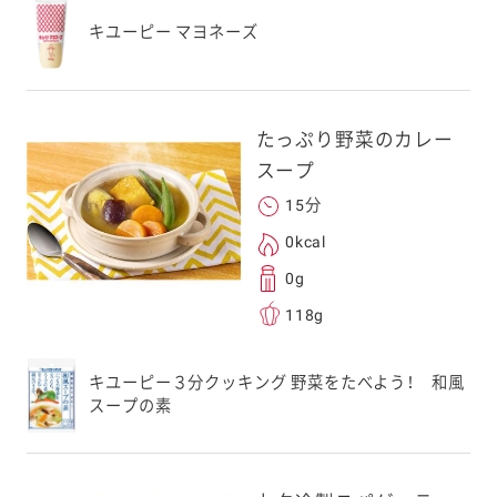
キユーピー マヨネーズ
たっぷり野菜のカレー
スープ
15分
0kcal
0g
118g
キユーピー３分クッキング 野菜をたべよう！ 和風
スープの素