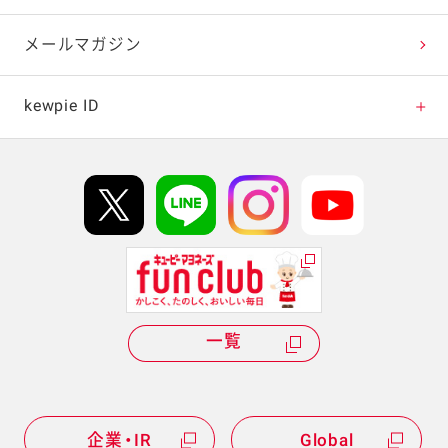
テレビ・ラジオ
メールマガジン
キャンペーン・イベント
kewpie ID
イベント協賛
kewpie IDについて
Hi! kewpieについて
Qummyについて
一覧
企業・IR
Global