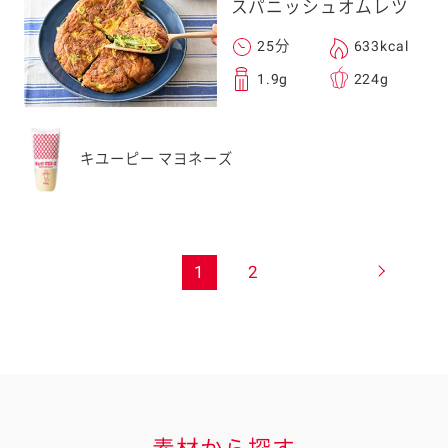
スパニッシュオムレツ
25分
633kcal
1.9g
224g
キユーピー マヨネーズ
1
2