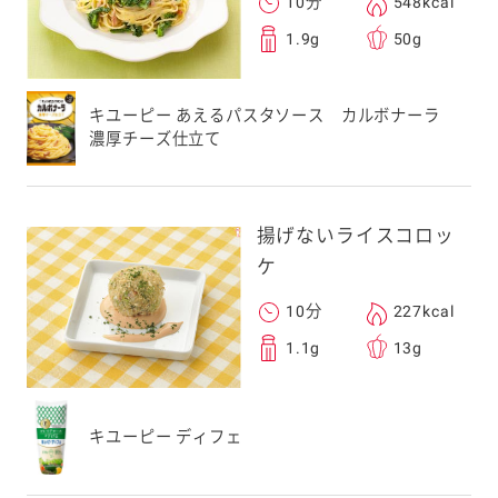
10分
548kcal
1.9g
50g
キユーピー あえるパスタソース カルボナーラ
濃厚チーズ仕立て
揚げないライスコロッ
ケ
10分
227kcal
1.1g
13g
キユーピー ディフェ