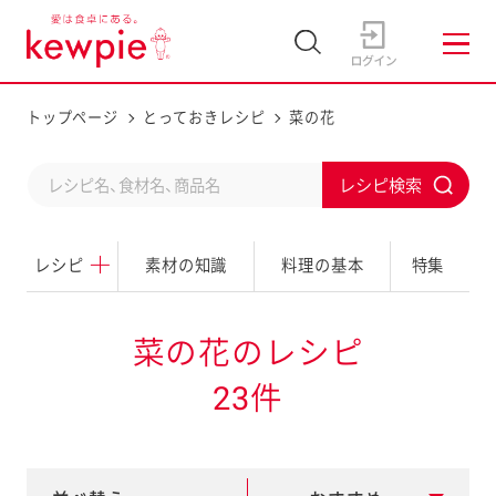
トップページ
とっておきレシピ
菜の花
C
S
o
u
n
レシピ
素材の知識
料理の基本
特集
b
d
m
u
i
菜の花のレシピ
c
t
23件
t
a
s