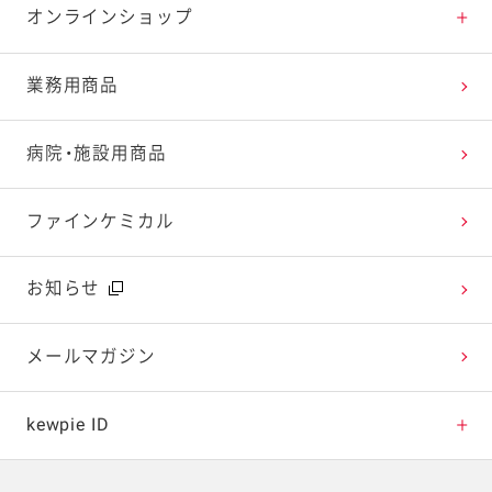
特集レシピ
販売終了商品一覧
マヨテラス（見学施設）
お客様相談室トップ
オンラインショップ
レシピランキング
オープンキッチン（工場見学）
よくお寄せいただくご質問
Qummy
業務用商品
レシピ動画
深谷テラス ヤサイな仲間たちファーム
お客様の声を活かしました
キユーピーウエルネス
病院・施設用商品
今日のレシピギャラリー
おたのしみコンテンツ
ファインケミカル
広告ギャラリー
お知らせ
テレビ・ラジオ
メールマガジン
キャンペーン・イベント
kewpie ID
イベント協賛