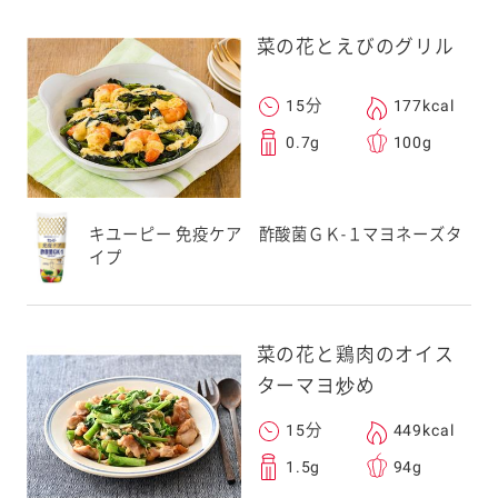
菜の花とえびのグリル
15分
177kcal
0.7g
100g
キユーピー 免疫ケア 酢酸菌ＧＫ-１マヨネーズタ
イプ
菜の花と鶏肉のオイス
ターマヨ炒め
15分
449kcal
1.5g
94g