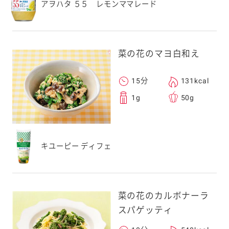
アヲハタ ５５ レモンママレード
菜の花のマヨ白和え
15分
131kcal
1g
50g
キユーピー ディフェ
菜の花のカルボナーラ
スパゲッティ