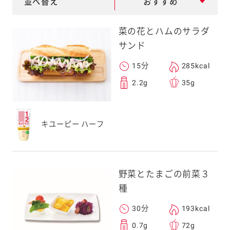
並べ替え
おすすめ
e
a
菜の花とハムのサラダ
r
サンド
c
15分
285kcal
h
2.2g
35g
キユーピー ハーフ
野菜とたまごの前菜３
種
30分
193kcal
0.7g
72g