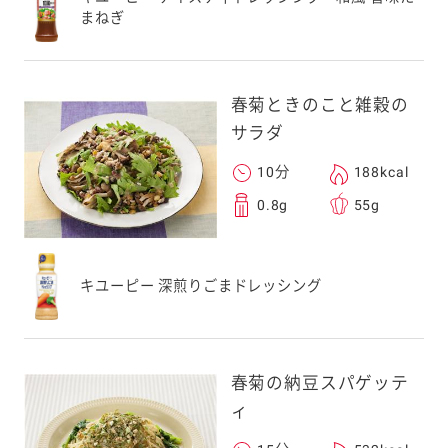
まねぎ
春菊ときのこと雑穀の
サラダ
10分
188kcal
0.8g
55g
キユーピー 深煎りごまドレッシング
春菊の納豆スパゲッテ
ィ