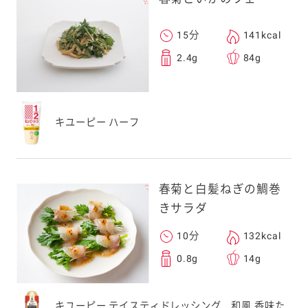
15分
141kcal
2.4g
84g
キユーピー ハーフ
春菊と白髪ねぎの鯛巻
きサラダ
10分
132kcal
0.8g
14g
キユーピー テイスティドレッシング 和風 香味た