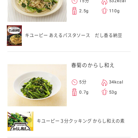
15分
532kcal
2.5g
110g
キユーピー あえるパスタソース だし香る納豆
春菊のからし和え
5分
34kcal
0.7g
53g
キユーピー３分クッキング からし和えの素