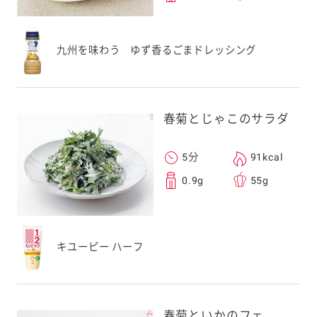
九州を味わう ゆず香るごまドレッシング
春菊とじゃこのサラダ
5分
91kcal
0.9g
55g
キユーピー ハーフ
春菊といかのフェ