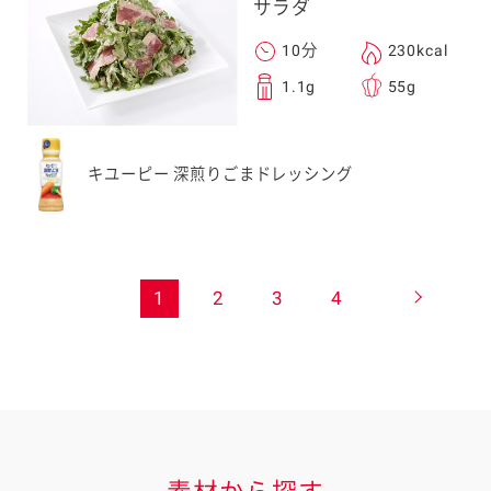
サラダ
10分
230kcal
1.1g
55g
キユーピー 深煎りごまドレッシング
1
2
3
4