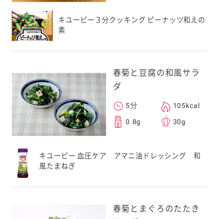
キユーピー３分クッキング ピーナッツ和えの
素
春菊と豆腐の和風サラ
ダ
5分
105kcal
0.8g
30g
キユーピー 血圧ケア アマニ油ドレッシング 和
風たまねぎ
春菊とまぐろのたたき