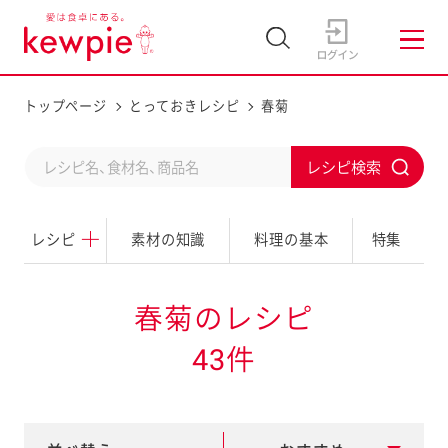
トップページ
とっておきレシピ
春菊
C
S
o
u
n
レシピ
素材の知識
料理の基本
特集
b
d
m
u
i
春菊のレシピ
c
t
43件
t
a
s