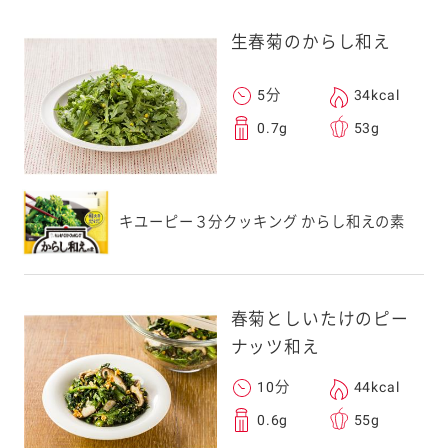
生春菊のからし和え
5分
34kcal
0.7g
53g
キユーピー３分クッキング からし和えの素
春菊としいたけのピー
ナッツ和え
10分
44kcal
0.6g
55g