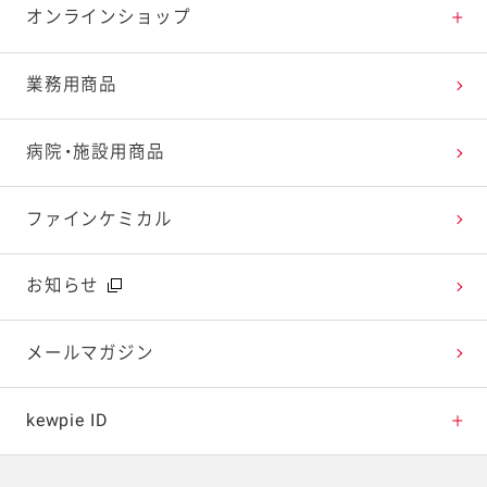
特集レシピ
販売終了商品一覧
マヨテラス（見学施設）
お客様相談室トップ
オンラインショップ
レシピランキング
オープンキッチン（工場見学）
よくお寄せいただくご質問
Qummy
業務用商品
レシピ動画
深谷テラス ヤサイな仲間たちファーム
お客様の声を活かしました
キユーピーウエルネス
病院・施設用商品
今日のレシピギャラリー
おたのしみコンテンツ
ファインケミカル
広告ギャラリー
お知らせ
テレビ・ラジオ
メールマガジン
キャンペーン・イベント
kewpie ID
イベント協賛