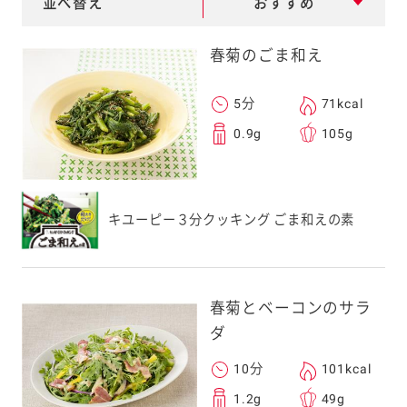
並べ替え
おすすめ
e
a
春菊のごま和え
r
c
5分
71kcal
h
0.9g
105g
キユーピー３分クッキング ごま和えの素
春菊とベーコンのサラ
ダ
10分
101kcal
1.2g
49g