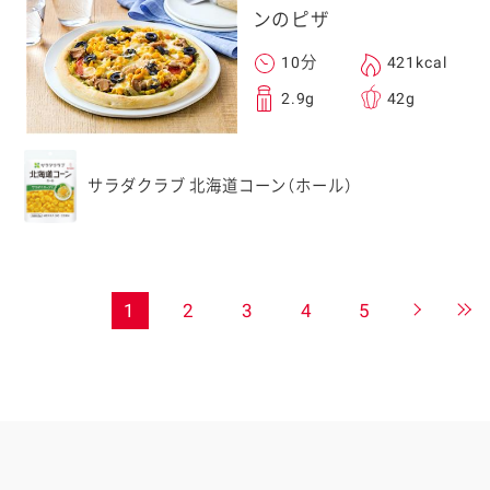
ンのピザ
10分
421kcal
2.9g
42g
サラダクラブ 北海道コーン（ホール）
1
2
3
4
5