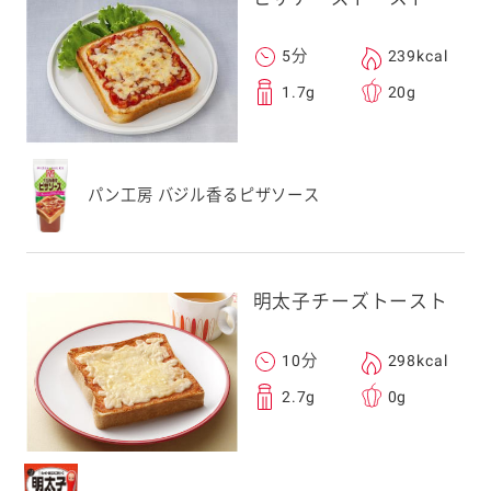
5分
239kcal
1.7g
20g
パン工房 バジル香るピザソース
明太子チーズトースト
10分
298kcal
2.7g
0g