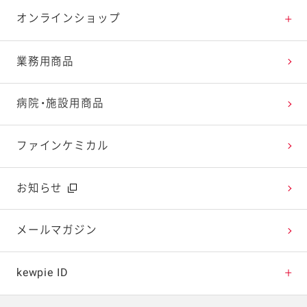
特集レシピ
販売終了商品一覧
マヨテラス（見学施設）
お客様相談室トップ
オンラインショップ
レシピランキング
オープンキッチン（工場見学）
よくお寄せいただくご質問
Qummy
業務用商品
レシピ動画
深谷テラス ヤサイな仲間たちファーム
お客様の声を活かしました
キユーピーウエルネス
病院・施設用商品
今日のレシピギャラリー
おたのしみコンテンツ
ファインケミカル
広告ギャラリー
お知らせ
テレビ・ラジオ
メールマガジン
キャンペーン・イベント
kewpie ID