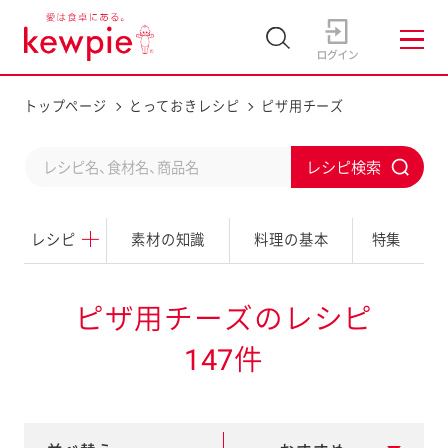
トップページ
とっておきレシピ
ピザ用チーズ
C
S
o
u
n
レシピ
素材の知識
料理の基本
特集
b
d
m
u
i
ピザ用チーズのレシピ
c
t
147件
t
a
s