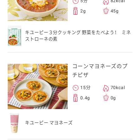
5分
82kcal
2g
45g
キユーピー３分クッキング 野菜をたべよう！ ミネ
ストローネの素
コーンマヨネーズのプ
チピザ
15分
70kcal
0.4g
0g
キユーピー マヨネーズ