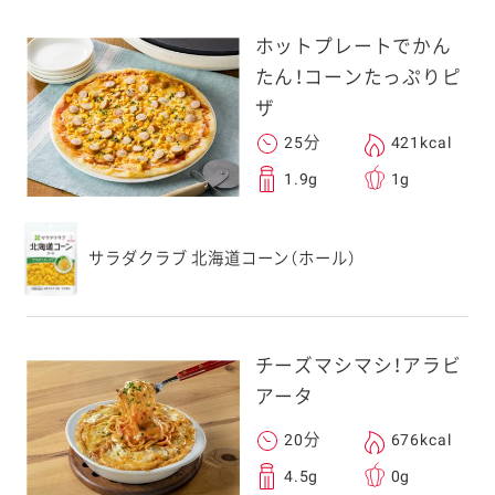
ホットプレートでかん
たん！コーンたっぷりピ
ザ
25分
421kcal
1.9g
1g
サラダクラブ 北海道コーン（ホール）
チーズマシマシ！アラビ
アータ
20分
676kcal
4.5g
0g