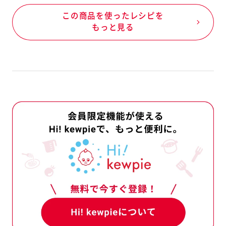
報」には、商品の製造工程由来の
この商品を使ったレシピを
報を記載しています。
もっと見る
、商品Aを製造後、次の商品Bを
ではない特定原材料等が入る可能性
指します。
例）クラッカーは卵・乳成分・え
ンジ・ごま・さば・鶏肉・りんご・ゼ
で製造しています。
は、下記（1）（2）（3）について、
起を記載しています。
どにより「えび、かに」が混入する可
程でコンタミネーションが否定でき
幼児食については、使用原料の製造工
を使用している
例）●あさりには、かにが共生して