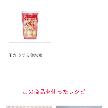
品表示基準で表示が義務
記の特定原材料7品目と、
いる特定原材料に準ずるも
品目のうち、アーモンドを除
としています。（2019年
ギーをお持ちのお客様へ
玉九 うずら卵水煮
については、2019年10月現在ア
りません。準備が整い次第変更し
者庁が定める
この商品を使ったレシピ
ン特定原材料等