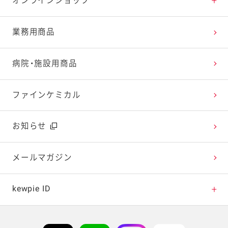
オンラインショップ
レシピランキング
オープンキッチン（工場見学）
よくお寄せいただくご質問
Qummy
業務用商品
レシピ動画
深谷テラス ヤサイな仲間たちファーム
お客様の声を活かしました
キユーピーウエルネス
病院・施設用商品
今日のレシピギャラリー
おたのしみコンテンツ
ファインケミカル
広告ギャラリー
お知らせ
テレビ・ラジオ
メールマガジン
キャンペーン・イベント
kewpie ID
イベント協賛
kewpie IDについて