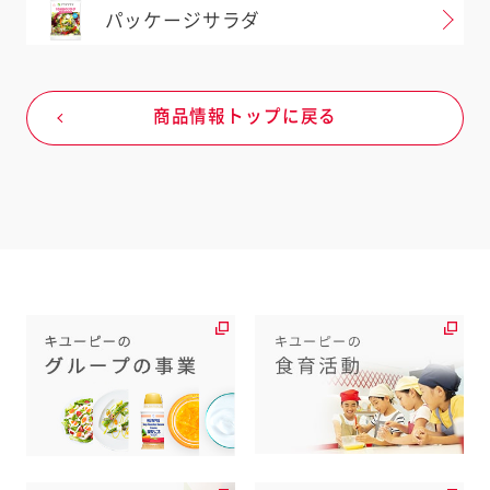
お店の在庫状況は日々変動しますの
パッケージサラダ
で、お出かけ前に店舗へのご確認をお
願いいたします。
育児食の店舗はお客様相談室にお問い
商品情報トップに戻る
合わせください。
外部システムに遷移します。
地図へ移動する
よくお寄せいただくご質問はこちら
閉じる