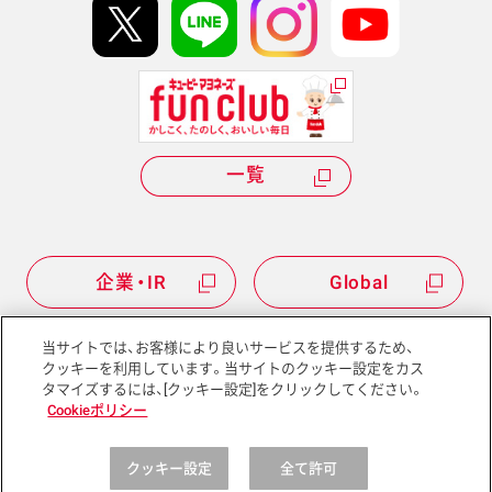
Hi! kewpieについて
Qummyについて
一覧
企業・IR
Global
当サイトでは、お客様により良いサービスを提供するため、
クッキーを利用しています。当サイトのクッキー設定をカス
タマイズするには、[クッキー設定]をクリックしてください。
サイトマップ
サイトポリシー
Cookieポリシー
プライバシーポリシー
ソーシャルメディアポリシー
クッキー設定
全て許可
Copyright © Kewpie Corporation All rights reserved.