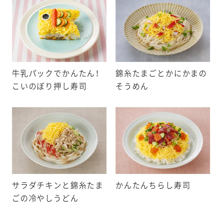
・落花生・えび・かに
もの21品目
牛乳パックでかんたん！
錦糸たまごとかにかまの
こいのぼり押し寿司
そうめん
・いか・いくら・オレンジ・
ウイフルーツ・牛肉・くる
ば・大豆・鶏肉・バナナ・豚
・やまいも・りんご・ゼラチ
サラダチキンと錦糸たま
かんたんちらし寿司
材料として使用している表示義務
ごの冷やしうどん
料等を記載しています。
例）卵・大豆・りんご