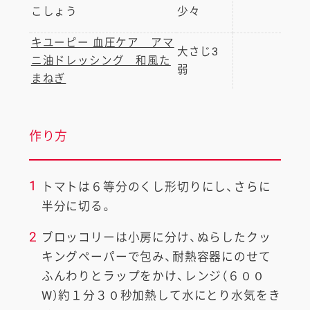
こしょう
少々
キユーピー 血圧ケア アマ
大さじ3
ニ油ドレッシング 和風た
弱
まねぎ
作り方
1
トマトは６等分のくし形切りにし、さらに
半分に切る。
2
ブロッコリーは小房に分け、ぬらしたクッ
キングペーパーで包み、耐熱容器にのせて
ふんわりとラップをかけ、レンジ（６００
W）約１分３０秒加熱して水にとり水気をき