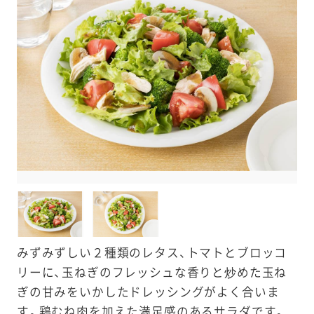
e
a
r
c
h
みずみずしい２種類のレタス、トマトとブロッコ
リーに、玉ねぎのフレッシュな香りと炒めた玉ね
ぎの甘みをいかしたドレッシングがよく合いま
す。鶏むね肉を加えた満足感のあるサラダです。