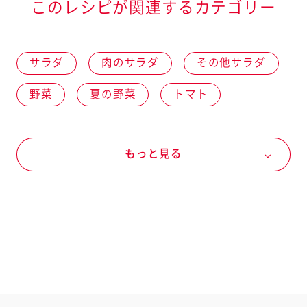
このレシピが関連するカテゴリー
サラダ
肉のサラダ
その他サラダ
野菜
夏の野菜
トマト
リーフレタス
レタス
冬の野菜
もっと見る
ブロッコリー
春の野菜
きのこ類
マッシュルーム
肉類
鶏肉
鶏むね肉
ドレッシングなど
機能性表示食品 ドレッシング
血圧ケア アマニ油ドレッシング 和風たまね
ぎ