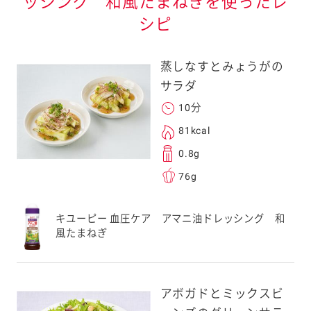
ッシング 和風たまねぎを使ったレ
シピ
蒸しなすとみょうがの
サラダ
10分
81kcal
0.8g
76g
キユーピー 血圧ケア アマニ油ドレッシング 和
風たまねぎ
アボガドとミックスビ