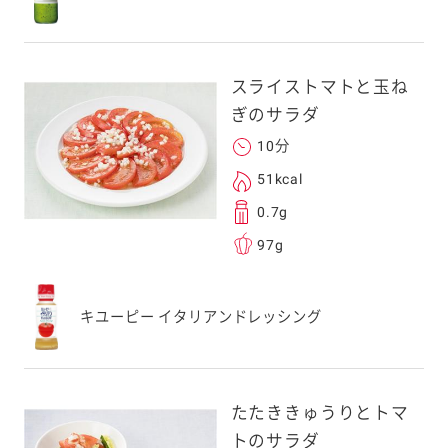
。ご自身以外の方に送
、一旦ご自身で受け
スライストマトと玉ね
を転送していただけ
ぎのサラダ
す。
10分
51kcal
次元コードをス
0.7g
フォンのカメラ
97g
取るとアクセス
す。
応のスマートフォン
キユーピー イタリアンドレッシング
スにメールをお送りい
ンのメールアドレス
.co.jp」を受信を許可
たたききゅうりとトマ
上でご利用ください。
トのサラダ
してドメイン指定受信