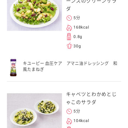
ーンズのグリーンサラ
ダ
5分
168kcal
0.8g
30g
キユーピー 血圧ケア アマニ油ドレッシング 和
風たまねぎ
キャベツとわかめとじ
ゃこのサラダ
5分
104kcal