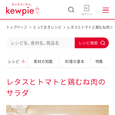
トップページ
とっておきレシピ
レタスとトマトと鶏むね肉の
C
S
o
u
n
レシピ
素材の知識
料理の基本
特集
b
d
m
u
i
レタスとトマトと鶏むね肉の
c
t
サラダ
t
a
s