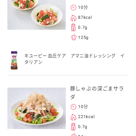
勧めします。
10分
アドレスは、本サービ
87kcal
す。当社はこの情報
0.7g
することはございませ
125g
キユーピー 血圧ケア アマニ油ドレッシング イ
タリアン
豚しゃぶの深ごまサラ
ダ
10分
221kcal
0.7g