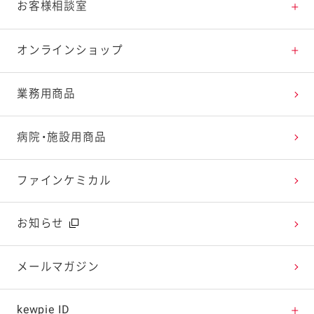
料理の基本
新商品・リニューアル品一覧
体験・エンタメトップ
お客様相談室
特集レシピ
販売終了商品一覧
マヨテラス（見学施設）
お客様相談室トップ
オンラインショップ
レシピランキング
オープンキッチン（工場見学）
よくお寄せいただくご質問
Qummy
業務用商品
レシピ動画
深谷テラス ヤサイな仲間たちファーム
お客様の声を活かしました
キユーピーウエルネス
病院・施設用商品
今日のレシピギャラリー
おたのしみコンテンツ
ファインケミカル
広告ギャラリー
お知らせ
テレビ・ラジオ
メールマガジン
キャンペーン・イベント
kewpie ID