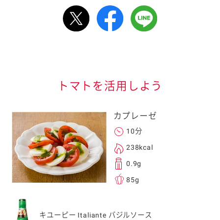
ルで送る
情報が届きます
信する]ボタンを押
トマトを活用しよう
カプレーゼ
10分
238kcal
る
0.9g
85g
送信する事ができ
キユーピー Italiante バジルソース