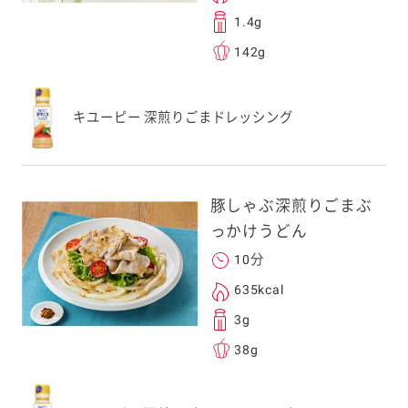
1.4g
142g
キユーピー 深煎りごまドレッシング
豚しゃぶ深煎りごまぶ
っかけうどん
10分
635kcal
3g
38g