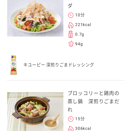
ダ
10分
221kcal
0.7g
94g
キユーピー 深煎りごまドレッシング
ブロッコリーと鶏肉の
蒸し鍋 深煎りごまだ
れ
15分
306kcal