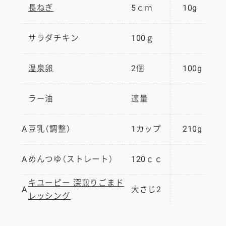
長ねぎ
5ｃｍ
10g
サラダチキン
100ｇ
温泉卵
2個
100g
ラー油
適量
A
豆乳（調整）
1カップ
210g
A
めんつゆ（ストレート）
120ｃｃ
キユーピー 深煎りごまド
A
大さじ2
レッシング