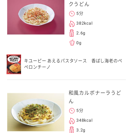
を転送していただけ
クうどん
す。
5分
382kcal
次元コードをス
2.6g
フォンのカメラ
0g
取るとアクセス
す。
キユーピー あえるパスタソース 香ばし海老のペ
応のスマートフォン
ペロンチーノ
スにメールをお送りい
ンのメールアドレス
.co.jp」を受信を許可
和風カルボナーラうど
上でご利用ください。
ん
してドメイン指定受信
勧めします。
5分
アドレスは、本サービ
348kcal
す。当社はこの情報
3.2g
することはございませ