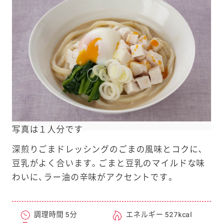
e
a
r
c
h
写真は１人分です
深煎りごまドレッシングのごまの風味とコクに、
豆乳がよく合います。ごまと豆乳のマイルドな味
わいに、ラー油の辛味がアクセントです。
調理時間 5分
エネルギー 527kcal