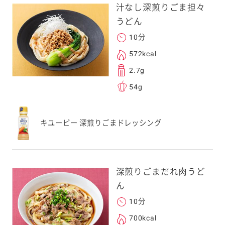
汁なし深煎りごま担々
うどん
10分
572kcal
2.7g
54g
キユーピー 深煎りごまドレッシング
深煎りごまだれ肉うど
ん
10分
700kcal