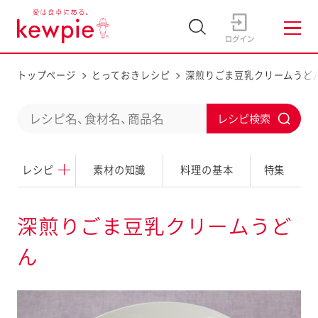
トップページ
とっておきレシピ
深煎りごま豆乳クリームうど
C
S
o
u
n
レシピ
素材の知識
料理の基本
特集
b
d
m
u
i
深煎りごま豆乳クリームうど
c
t
ん
t
a
s