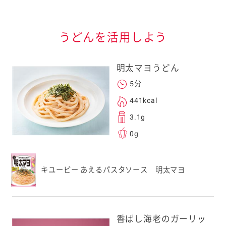
信する]ボタンを押
うどんを活用しよう
明太マヨうどん
5分
441kcal
る
3.1g
0g
送信する事ができ
キユーピー あえるパスタソース 明太マヨ
。ご自身以外の方に送
、一旦ご自身で受け
香ばし海老のガーリッ