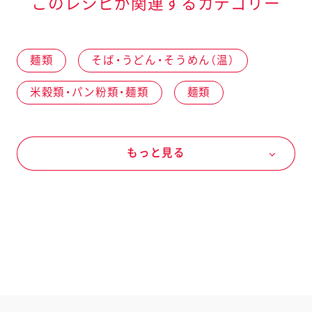
このレシピが関連するカテゴリー
麺類
そば・うどん・そうめん（温）
米穀類・パン粉類・麺類
麺類
うどん
野菜
冬の野菜
もっと見る
ほうれん草
長ねぎ
豆類加工品
豆乳
卵・乳製品
卵
卵
ドレッシングなど
キユーピー ドレッシング
深煎りごまドレッシング