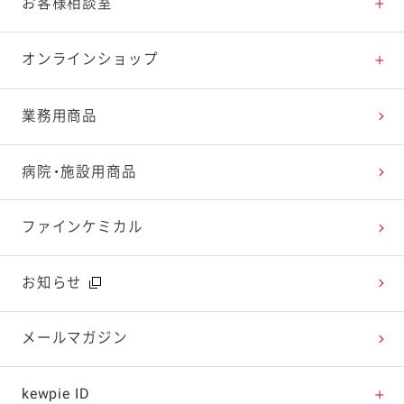
料理の基本
新商品・リニューアル品一覧
体験・エンタメトップ
お客様相談室
特集レシピ
販売終了商品一覧
マヨテラス（見学施設）
お客様相談室トップ
オンラインショップ
レシピランキング
オープンキッチン（工場見学）
よくお寄せいただくご質問
Qummy
業務用商品
レシピ動画
深谷テラス ヤサイな仲間たちファーム
お客様の声を活かしました
キユーピーウエルネス
病院・施設用商品
今日のレシピギャラリー
おたのしみコンテンツ
ファインケミカル
広告ギャラリー
お知らせ
テレビ・ラジオ
メールマガジン
キャンペーン・イベント
kewpie ID