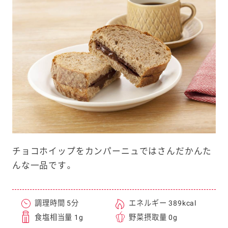
e
a
r
c
h
チョコホイップをカンパーニュではさんだかんた
んな一品です。
調理時間 5分
エネルギー 389kcal
食塩相当量 1g
野菜摂取量 0g