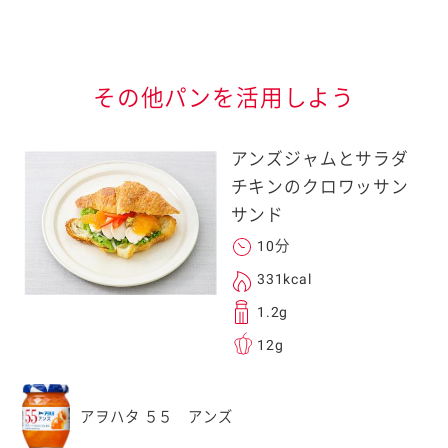
情報が届きます
信する]ボタンを押
その他パンを活用しよう
アンズジャムとサラダ
チキンのクロワッサン
サンド
10分
る
331kcal
1.2g
12g
送信する事ができ
アヲハタ ５５ アンズ
。ご自身以外の方に送