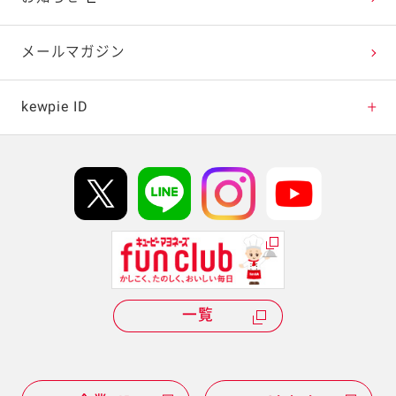
テレビ・ラジオ
メールマガジン
キャンペーン・イベント
kewpie ID
イベント協賛
kewpie IDについて
Hi! kewpieについて
Qummyについて
一覧