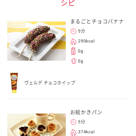
シピ
まるごとチョコバナナ
5分
290kcal
0g
0g
ヴェルデ チョコホイップ
お絵かきパン
5分
374kcal