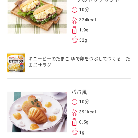
ーフのドッグサンド
することはございませ
10分
324kcal
1.9g
32g
キユーピーのたまご ゆで卵をつぶしてつくる た
まごサラダ
ババ風
10分
391kcal
0.5g
1g