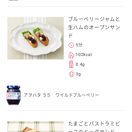
、一旦ご自身で受け
を転送していただけ
す。
ブルーベリージャムと
生ハムのオープンサン
次元コードをス
ド
フォンのカメラ
5分
取るとアクセス
102kcal
す。
0.4g
応のスマートフォン
3g
スにメールをお送りい
ンのメールアドレス
アヲハタ ５５ ワイルドブルーベリー
.co.jp」を受信を許可
上でご利用ください。
してドメイン指定受信
勧めします。
たまごとパストラミビ
アドレスは、本サービ
す。当社はこの情報