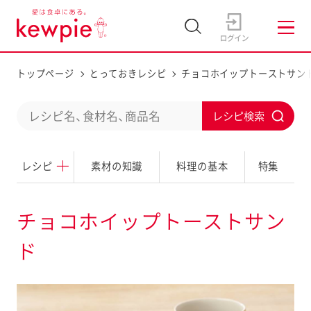
トップページ
とっておきレシピ
チョコホイップトーストサン
C
S
o
u
n
レシピ
素材の知識
料理の基本
特集
b
d
m
u
i
チョコホイップトーストサン
c
t
ド
t
a
s