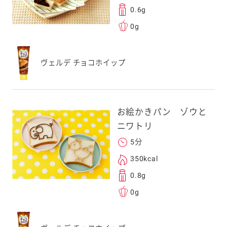
0.6g
0g
ヴェルデ チョコホイップ
お絵かきパン ゾウと
ニワトリ
5分
350kcal
0.8g
0g