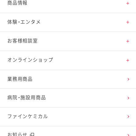
とっておきレシピトップ
商品情報
素材の知識
商品情報トップ
体験・エンタメ
料理の基本
新商品・リニューアル品一覧
体験・エンタメトップ
お客様相談室
特集レシピ
販売終了商品一覧
マヨテラス（見学施設）
お客様相談室トップ
オンラインショップ
レシピランキング
オープンキッチン（工場見学）
よくお寄せいただくご質問
Qummy
業務用商品
レシピ動画
深谷テラス ヤサイな仲間たちファーム
お客様の声を活かしました
キユーピーウエルネス
病院・施設用商品
今日のレシピギャラリー
おたのしみコンテンツ
ファインケミカル
広告ギャラリー
お知らせ