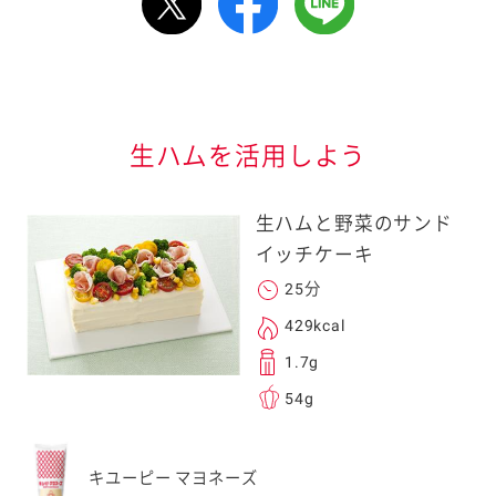
情報が届きます
信する]ボタンを押
生ハムを活用しよう
生ハムと野菜のサンド
イッチケーキ
25分
る
429kcal
1.7g
54g
送信する事ができ
キユーピー マヨネーズ