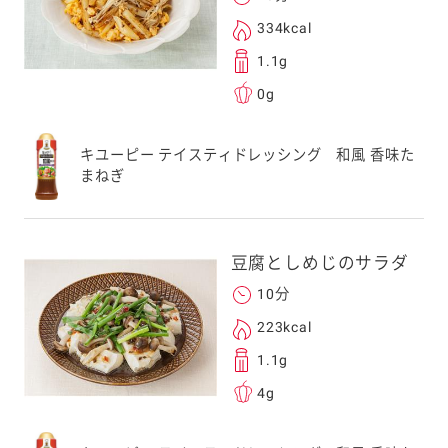
334kcal
1.1g
0g
キユーピー テイスティドレッシング 和風 香味た
まねぎ
豆腐としめじのサラダ
10分
223kcal
1.1g
4g