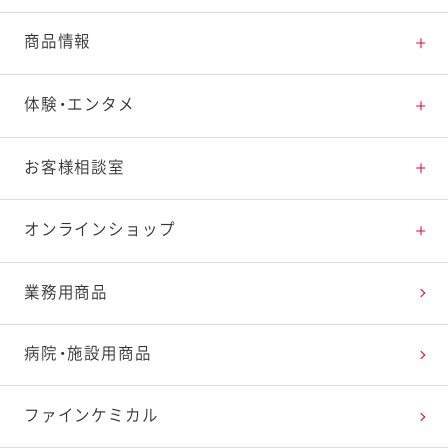
とっておきレシピトップ
商品情報
素材の知識
商品情報トップ
体験・エンタメ
料理の基本
新商品・リニューアル品一覧
体験・エンタメトップ
お客様相談室
特集レシピ
販売終了商品一覧
マヨテラス（見学施設）
お客様相談室トップ
オンラインショップ
レシピランキング
オープンキッチン（工場見学）
よくお寄せいただくご質問
Qummy
業務用商品
レシピ動画
深谷テラス ヤサイな仲間たちファーム
お客様の声を活かしました
キユーピーウエルネス
病院・施設用商品
今日のレシピギャラリー
おたのしみコンテンツ
ファインケミカル