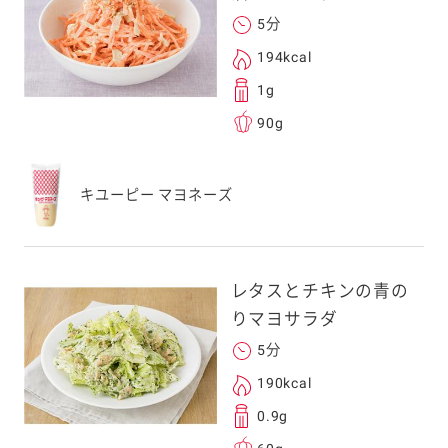
5分
194kcal
1g
90g
キユーピー マヨネーズ
レタスとチキンの青の
りマヨサラダ
5分
190kcal
0.9g