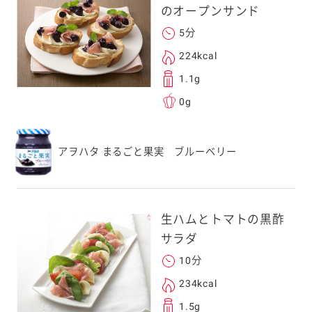
のオープンサンド
アドレスは、本サービ
す。当社はこの情報
5分
することはございませ
224kcal
1.1g
0g
アヲハタ まるごと果実 ブルーベリー
生ハムとトマトの黒酢
サラダ
10分
234kcal
1.5g