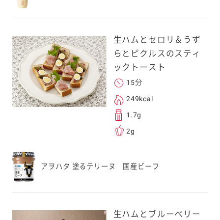
。ご自身以外の方に送
、一旦ご自身で受け
を転送していただけ
生ハムとセロリ＆うず
す。
らとピクルスのスティ
ックトースト
次元コードをス
15分
フォンのカメラ
249kcal
取るとアクセス
1.7g
す。
2g
応のスマートフォン
スにメールをお送りい
アヲハタ 塗るテリーヌ 国産ビーフ
ンのメールアドレス
.co.jp」を受信を許可
上でご利用ください。
してドメイン指定受信
生ハムとブルーベリー
勧めします。