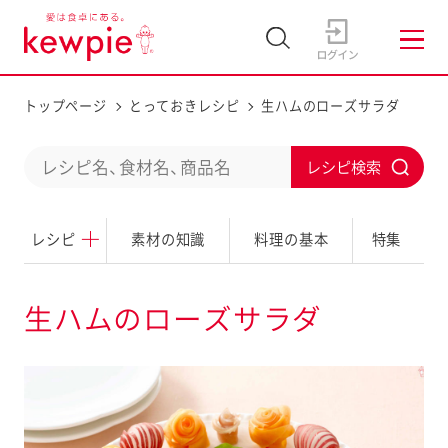
トップページ
とっておきレシピ
生ハムのローズサラダ
C
S
o
u
n
レシピ
素材の知識
料理の基本
特集
b
d
m
u
i
生ハムのローズサラダ
c
t
t
a
s