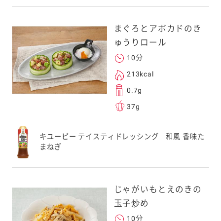
まぐろとアボカドのき
ゅうりロール
10分
213kcal
0.7g
37g
キユーピー テイスティドレッシング 和風 香味た
まねぎ
じゃがいもとえのきの
玉子炒め
10分