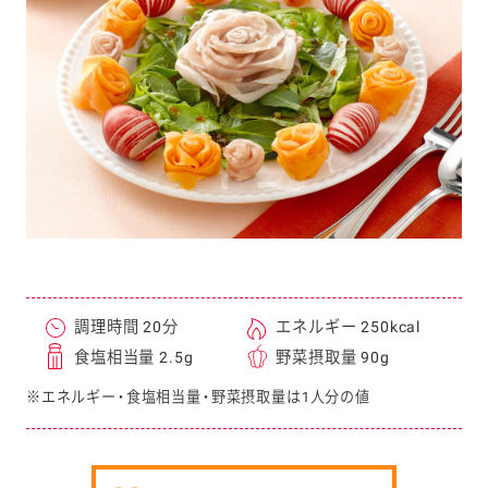
e
a
r
c
h
調理時間 20分
エネルギー 250kcal
食塩相当量 2.5g
野菜摂取量 90g
※エネルギー・食塩相当量・野菜摂取量は1人分の値