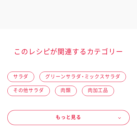
このレシピが関連するカテゴリー
サラダ
グリーンサラダ・ミックスサラダ
その他サラダ
肉類
肉加工品
生ハム
野菜
オールシーズン
もっと見る
ベビーリーフ
ラディッシュ
春の野菜
秋の野菜
にんじん