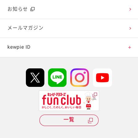
広告ギャラリー
お知らせ
テレビ・ラジオ
メールマガジン
キャンペーン・イベント
kewpie ID
イベント協賛
kewpie IDについて
Hi! kewpieについて
Qummyについて
一覧