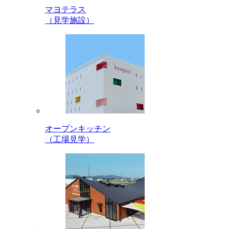
マヨテラス
（見学施設）
オープンキッチン
（工場見学）