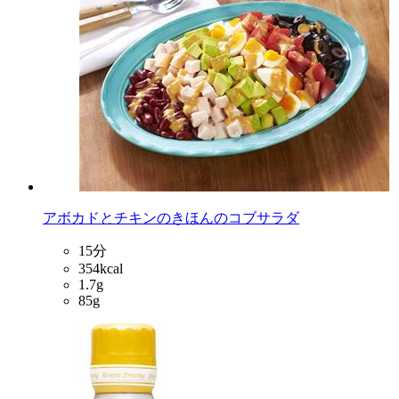
アボカドとチキンのきほんのコブサラダ
15分
354kcal
1.7g
85g