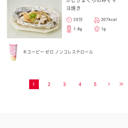
かじきまぐろのみそマ
ヨ焼き
20分
207kcal
1.8g
1g
キユーピー ゼロ ノンコレステロール
1
2
3
4
5