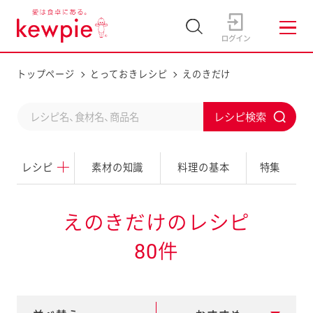
トップページ
とっておきレシピ
えのきだけ
C
S
o
u
n
レシピ
素材の知識
料理の基本
特集
b
d
m
u
i
えのきだけのレシピ
c
t
80件
t
a
s