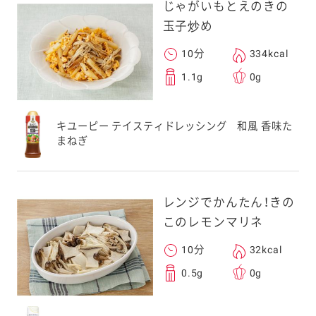
じゃがいもとえのきの
玉子炒め
10分
334kcal
1.1g
0g
キユーピー テイスティドレッシング 和風 香味た
まねぎ
レンジでかんたん！きの
このレモンマリネ
10分
32kcal
0.5g
0g