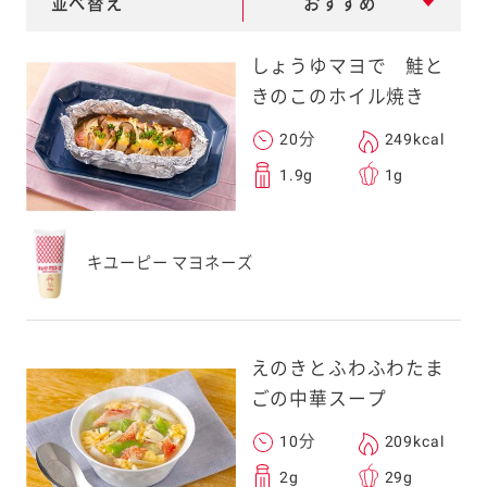
並べ替え
おすすめ
e
a
しょうゆマヨで 鮭と
r
きのこのホイル焼き
c
20分
249kcal
h
1.9g
1g
キユーピー マヨネーズ
えのきとふわふわたま
ごの中華スープ
10分
209kcal
2g
29g