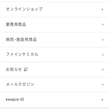
特集レシピ
販売終了商品一覧
マヨテラス（見学施設）
お客様相談室トップ
オンラインショップ
レシピランキング
オープンキッチン（工場見学）
よくお寄せいただくご質問
Qummy
業務用商品
レシピ動画
深谷テラス ヤサイな仲間たちファーム
お客様の声を活かしました
キユーピーウエルネス
病院・施設用商品
今日のレシピギャラリー
おたのしみコンテンツ
ファインケミカル
広告ギャラリー
お知らせ
テレビ・ラジオ
メールマガジン
キャンペーン・イベント
kewpie ID