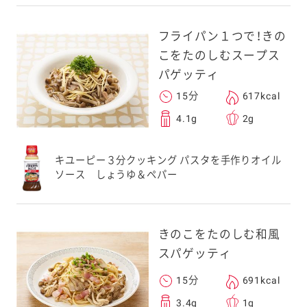
フライパン１つで！きの
こをたのしむスープス
パゲッティ
15分
617kcal
4.1g
2g
キユーピー３分クッキング パスタを手作りオイル
ソース しょうゆ＆ペパー
きのこをたのしむ和風
スパゲッティ
15分
691kcal
3.4g
1g