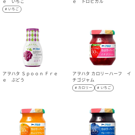
ｅ いちご
ｅ トロピカル
# いちご
アヲハタ Ｓｐｏｏｎ Ｆｒｅ
アヲハタ カロリーハーフ イ
ｅ ぶどう
チゴジャム
# カロリー
# いちご