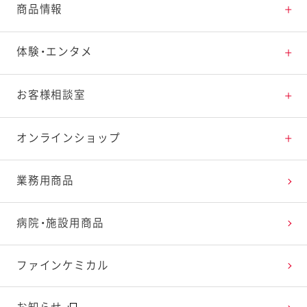
とっておきレシピトップ
商品情報
素材の知識
商品情報トップ
体験・エンタメ
料理の基本
新商品・リニューアル品一覧
体験・エンタメトップ
お客様相談室
特集レシピ
販売終了商品一覧
マヨテラス（見学施設）
お客様相談室トップ
オンラインショップ
レシピランキング
オープンキッチン（工場見学）
よくお寄せいただくご質問
Qummy
業務用商品
レシピ動画
深谷テラス ヤサイな仲間たちファーム
お客様の声を活かしました
キユーピーウエルネス
病院・施設用商品
今日のレシピギャラリー
おたのしみコンテンツ
ファインケミカル
広告ギャラリー