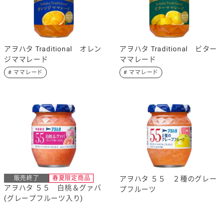
# カロリー
# 和風
# 洋風
# 中華その他
# コーン
# いちご
# ママレード
# ブルーベリー
# りんご
# レモン
アヲハタ Traditional オレン
アヲハタ Traditional ビター
ジママレード
ママレード
カテゴリー
# ママレード
# ママレード
マヨネーズなど
ドレッシングなど
タルタルソース・マス
パスタソース
タードなど
料理の素・調理ソース
素材
卵関連品
介護食
ジャム、スプレッドな
栄養・健康ケア商品
ど
販売終了
春夏限定商品
アヲハタ ５５ ２種のグレー
✕
全て選択解除
アヲハタ ５５ 白桃＆グァバ
プフルーツ
(グレープフルーツ入り)
絞り込み検索