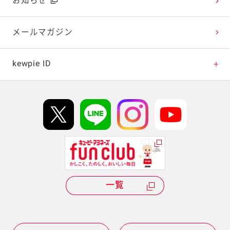
お知らせ
テレビ・ラジオ
メールマガジン
キャンペーン・イベント
kewpie ID
イベント協賛
kewpie IDについて
Hi! kewpieについて
Qummyについて
一覧