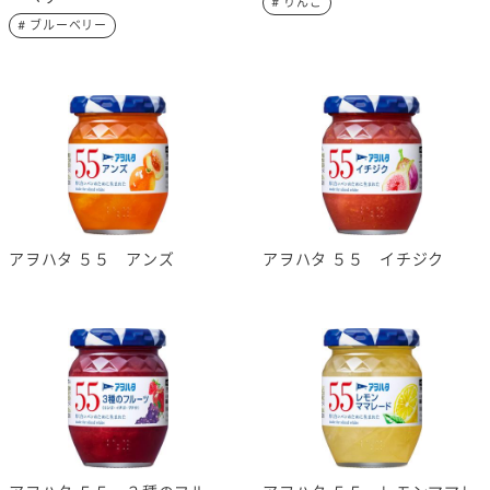
# りんご
# ブルーベリー
アヲハタ ５５ アンズ
アヲハタ ５５ イチジク