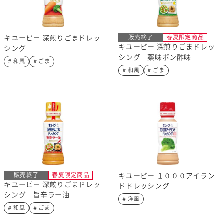
# 減塩
# プラントベースフード
# 和風
# 洋風
# 中華その他
# ごま
キユーピー 深煎りごまドレッ
販売終了
春夏限定商品
キユーピー 深煎りごまドレッ
シング
シング 薬味ポン酢味
カテゴリー
# 和風
# ごま
# 和風
# ごま
マヨネーズなど
ドレッシングなど
タルタルソース・マス
パスタソース
タードなど
料理の素・調理ソース
素材
卵関連品
介護食
ジャム、スプレッドな
栄養・健康ケア商品
ど
✕
全て選択解除
販売終了
春夏限定商品
キユーピー １０００アイラン
キユーピー 深煎りごまドレッ
ドドレッシング
シング 旨辛ラー油
# 洋風
絞り込み検索
# 和風
# ごま