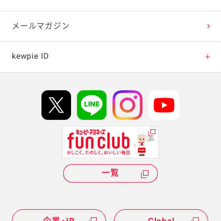
テレビ・ラジオ
メールマガジン
キャンペーン・イベント
kewpie ID
イベント協賛
kewpie IDについて
Hi! kewpieについて
Qummyについて
一覧
企業・IR
Global