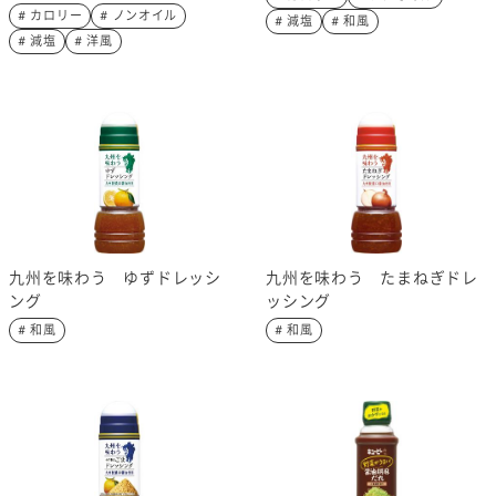
# カロリー
# ノンオイル
# 減塩
# 和風
# 減塩
# 洋風
九州を味わう ゆずドレッシ
九州を味わう たまねぎドレ
ング
ッシング
# 和風
# 和風