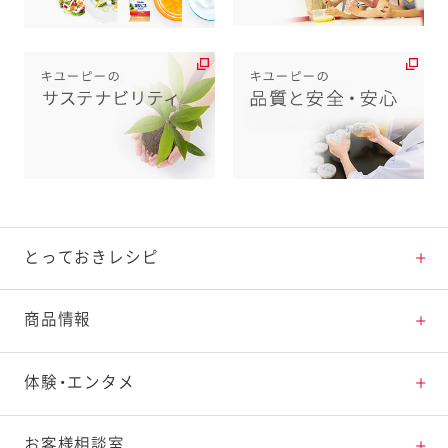
とっておきレシピ
とっておきレシピトップ
商品情報
素材の知識
商品情報トップ
体験・エンタメ
料理の基本
新商品・リニューアル品一覧
体験・エンタメトップ
お客様相談室