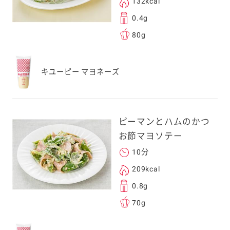
132kcal
することはございませ
0.4g
80g
キユーピー マヨネーズ
ピーマンとハムのかつ
お節マヨソテー
10分
209kcal
0.8g
70g