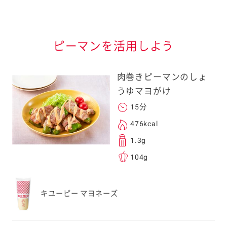
情報が届きます
信する]ボタンを押
ピーマンを活用しよう
肉巻きピーマンのしょ
うゆマヨがけ
15分
る
476kcal
1.3g
104g
送信する事ができ
キユーピー マヨネーズ
。ご自身以外の方に送
、一旦ご自身で受け