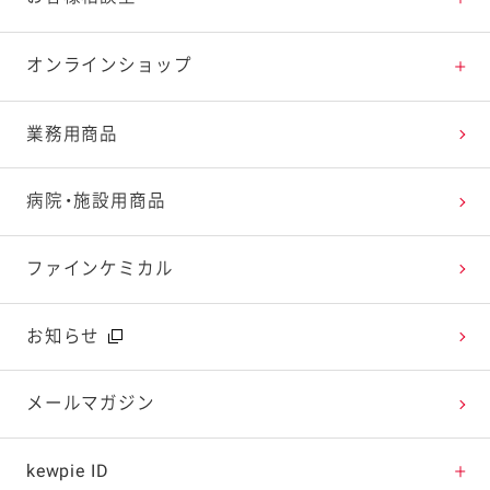
特集レシピ
販売終了商品一覧
マヨテラス（見学施設）
お客様相談室トップ
オンラインショップ
レシピランキング
オープンキッチン（工場見学）
よくお寄せいただくご質問
Qummy
業務用商品
レシピ動画
深谷テラス ヤサイな仲間たちファーム
お客様の声を活かしました
キユーピーウエルネス
病院・施設用商品
今日のレシピギャラリー
おたのしみコンテンツ
ファインケミカル
広告ギャラリー
お知らせ
テレビ・ラジオ
メールマガジン
キャンペーン・イベント
kewpie ID