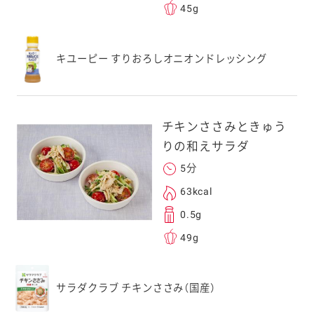
45g
キユーピー すりおろしオニオンドレッシング
チキンささみときゅう
りの和えサラダ
5分
63kcal
0.5g
49g
サラダクラブ チキンささみ（国産）