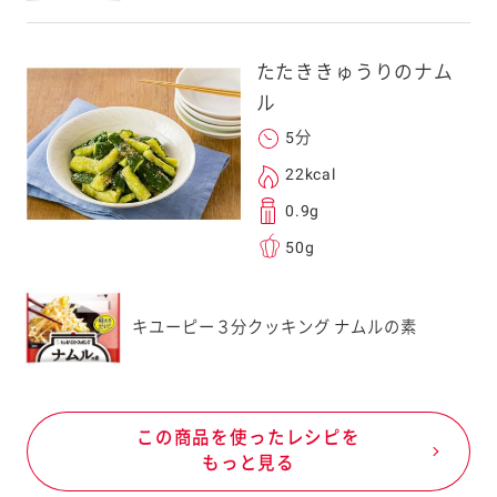
たたききゅうりのナム
ル
5分
22kcal
0.9g
50g
キユーピー３分クッキング ナムルの素
この商品を使ったレシピを
もっと見る