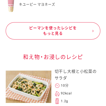
キユーピー マヨネーズ
ピーマンを使ったレシピを
もっと見る
和え物・お浸しのレシピ
切干し大根と小松菜の
サラダ
10分
92kcal
1.2g