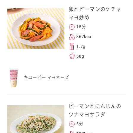
を転送していただけ
卵とピーマンのケチャ
す。
マヨ炒め
15分
次元コードをス
367kcal
フォンのカメラ
1.7g
取るとアクセス
58g
す。
応のスマートフォン
キユーピー マヨネーズ
スにメールをお送りい
ンのメールアドレス
.co.jp」を受信を許可
上でご利用ください。
ピーマンとにんじんの
してドメイン指定受信
ツナマヨサラダ
勧めします。
5分
アドレスは、本サービ
す。当社はこの情報