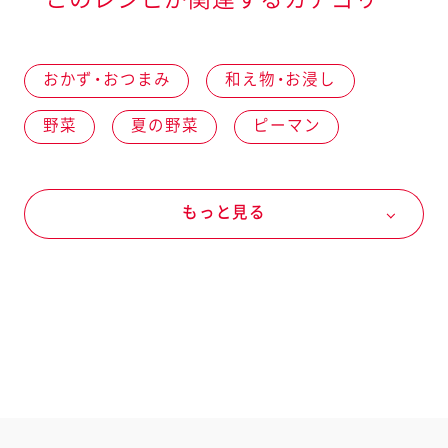
おかず・おつまみ
和え物・お浸し
野菜
夏の野菜
ピーマン
料理の素・調理ソース
もっと見る
キユーピー３分クッキング 和えの素
ナムルの素