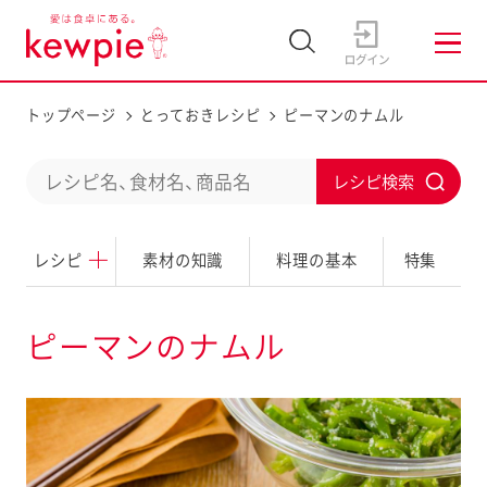
トップページ
とっておきレシピ
ピーマンのナムル
C
S
o
u
n
レシピ
素材の知識
料理の基本
特集
b
d
m
u
i
ピーマンのナムル
c
t
t
a
s