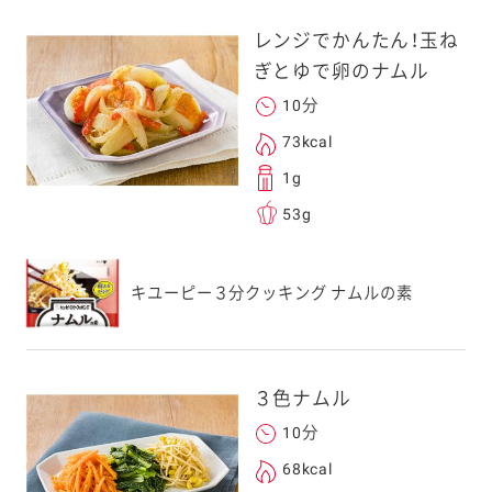
レンジでかんたん！玉ね
ぎとゆで卵のナムル
10分
73kcal
1g
53g
キユーピー３分クッキング ナムルの素
３色ナムル
10分
68kcal