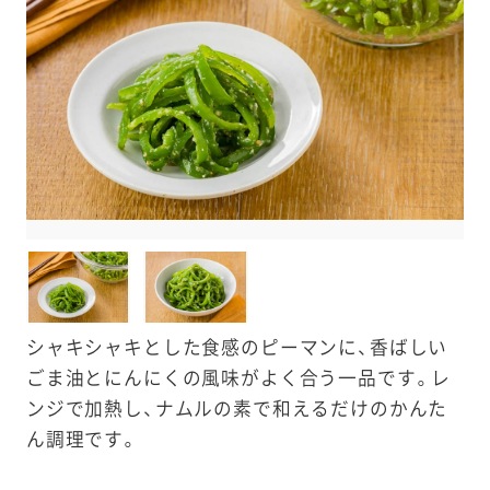
e
a
r
c
h
シャキシャキとした食感のピーマンに、香ばしい
ごま油とにんにくの風味がよく合う一品です。レ
ンジで加熱し、ナムルの素で和えるだけのかんた
ん調理です。