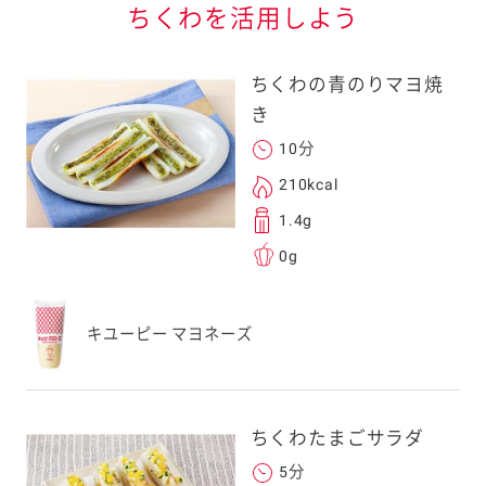
ちくわを活用しよう
ちくわの青のりマヨ焼
き
10分
る
210kcal
1.4g
0g
送信する事ができ
キユーピー マヨネーズ
。ご自身以外の方に送
、一旦ご自身で受け
を転送していただけ
ちくわたまごサラダ
す。
5分