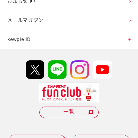
広告ギャラリー
お知らせ
テレビ・ラジオ
メールマガジン
キャンペーン・イベント
kewpie ID
イベント協賛
kewpie IDについて
Hi! kewpieについて
Qummyについて
一覧