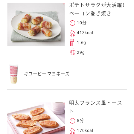
ポテトサラダが大活躍！
ベーコン巻き焼き
10分
413kcal
1.6g
29g
キユーピー マヨネーズ
明太フランス風トース
ト
5分
170kcal