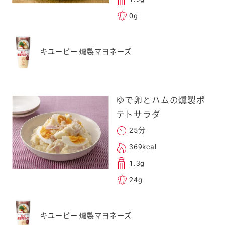
0g
キユーピー 燻製マヨネーズ
ゆで卵とハムの燻製ポ
テトサラダ
25分
369kcal
1.3g
24g
キユーピー 燻製マヨネーズ