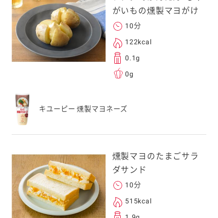
がいもの燻製マヨがけ
10分
122kcal
0.1g
0g
キユーピー 燻製マヨネーズ
燻製マヨのたまごサラ
ダサンド
10分
515kcal
1.9g