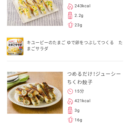
243kcal
次元コードをス
2.2g
フォンのカメラ
23g
取るとアクセス
す。
キユーピーのたまご ゆで卵をつぶしてつくる た
応のスマートフォン
まごサラダ
スにメールをお送りい
ンのメールアドレス
.co.jp」を受信を許可
つめるだけ！ジューシー
上でご利用ください。
ちくわ餃子
してドメイン指定受信
勧めします。
15分
アドレスは、本サービ
421kcal
す。当社はこの情報
3g
することはございませ
16g