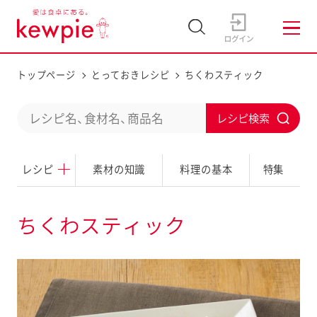
トップページ
とっておきレシピ
ちくわスティック
C
S
o
u
n
レシピ
素材の知識
料理の基本
特集
b
d
m
u
i
ちくわスティック
c
t
t
a
s