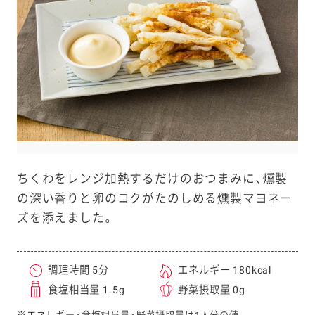
e
a
r
c
h
ちくわをレンジ加熱するだけのおつまみに、燻製
の深い香りと卵のコクがたのしめる燻製マヨネー
ズを添えました。
調理時間 5分
エネルギー 180kcal
食塩相当量 1.5g
野菜摂取量 0g