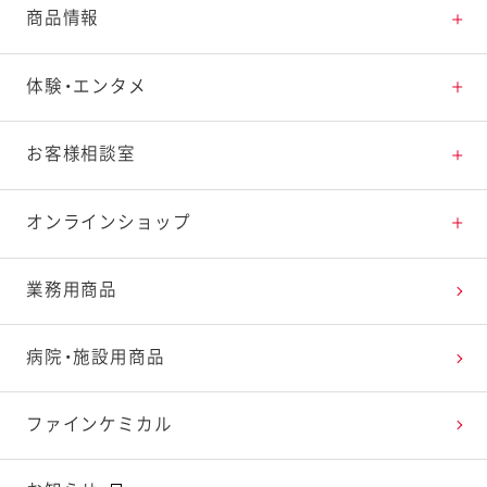
とっておきレシピトップ
商品情報
素材の知識
商品情報トップ
体験・エンタメ
料理の基本
新商品・リニューアル品一覧
体験・エンタメトップ
お客様相談室
特集レシピ
販売終了商品一覧
マヨテラス（見学施設）
お客様相談室トップ
オンラインショップ
レシピランキング
オープンキッチン（工場見学）
よくお寄せいただくご質問
Qummy
業務用商品
レシピ動画
深谷テラス ヤサイな仲間たちファーム
お客様の声を活かしました
キユーピーウエルネス
病院・施設用商品
今日のレシピギャラリー
おたのしみコンテンツ
ファインケミカル