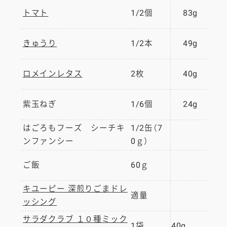
トマト
1/2個
83g
きゅうり
1/2本
49g
ロメインレタス
2枚
40g
紫玉ねぎ
1/6個
24g
はごろもフーズ シーチキ
1/2缶（7
ンファンシー
0ｇ）
ご飯
60ｇ
キユーピー 深煎りごまドレ
適量
ッシング
サラダクラブ １０種ミック
1袋
40g