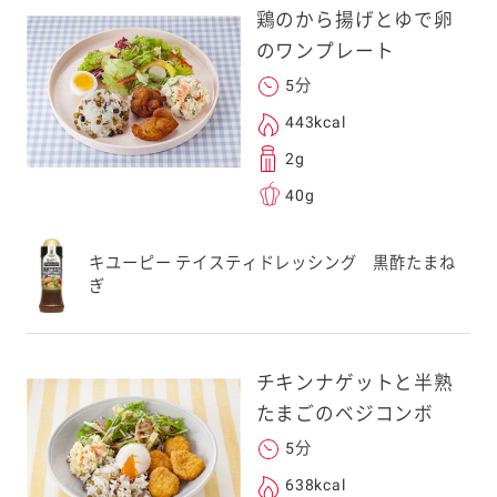
鶏のから揚げとゆで卵
のワンプレート
5分
443kcal
2g
40g
キユーピー テイスティドレッシング 黒酢たまね
ぎ
チキンナゲットと半熟
たまごのベジコンボ
5分
638kcal