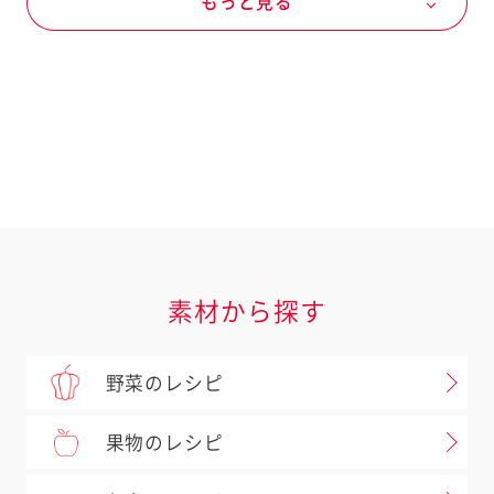
もっと見る
ロメインレタス
紫玉ねぎ
米穀類・パン粉類・麺類
米
米
ドレッシングなど
キユーピー ドレッシング
深煎りごまドレッシング
素材
サラダクラブパウチ
素材から探す
１０種ミックス（豆と穀物）
野菜のレシピ
果物のレシピ