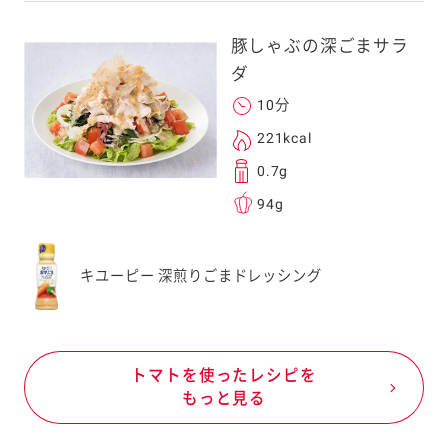
豚しゃぶの深ごまサラ
ダ
10分
221kcal
0.7g
94g
キユーピー 深煎りごまドレッシング
トマトを使ったレシピを
もっと見る