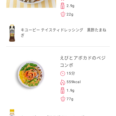
2.9g
22g
キユーピー テイスティドレッシング 黒酢たまね
ぎ
えびとアボカドのベジ
コンボ
15分
559kcal
1.9g
77g