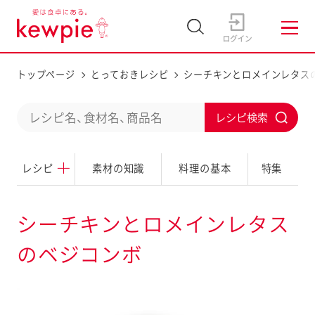
トップページ
とっておきレシピ
シーチキンとロメインレタス
C
S
o
u
n
レシピ
素材の知識
料理の基本
特集
b
d
m
u
i
シーチキンとロメインレタス
c
t
のベジコンボ
t
a
s