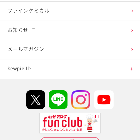
今日のレシピギャラリー
おたのしみコンテンツ
ファインケミカル
広告ギャラリー
お知らせ
テレビ・ラジオ
メールマガジン
キャンペーン・イベント
kewpie ID
イベント協賛
kewpie IDについて
Hi! kewpieについて
Qummyについて