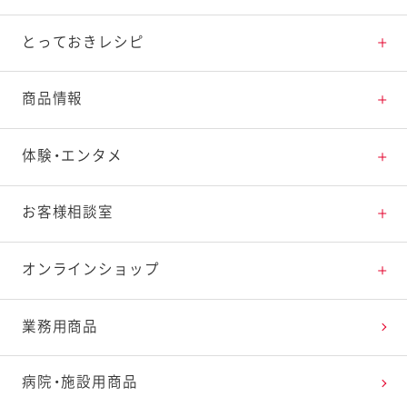
とっておきレシピ
とっておきレシピトップ
商品情報
素材の知識
商品情報トップ
体験・エンタメ
料理の基本
新商品・リニューアル品一覧
体験・エンタメトップ
お客様相談室
特集レシピ
販売終了商品一覧
マヨテラス（見学施設）
お客様相談室トップ
オンラインショップ
レシピランキング
オープンキッチン（工場見学）
よくお寄せいただくご質問
Qummy
業務用商品
レシピ動画
深谷テラス ヤサイな仲間たちファーム
お客様の声を活かしました
キユーピーウエルネス
病院・施設用商品