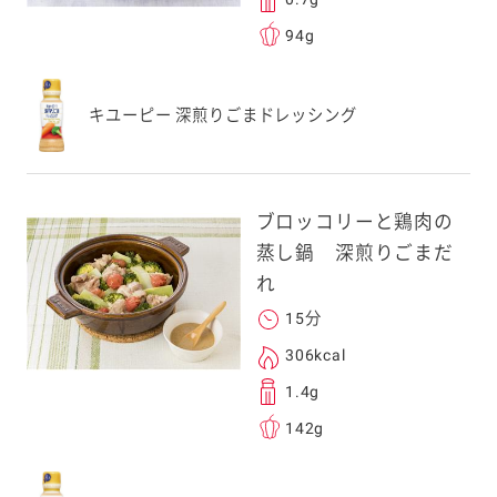
94g
キユーピー 深煎りごまドレッシング
ブロッコリーと鶏肉の
蒸し鍋 深煎りごまだ
れ
15分
306kcal
1.4g
142g