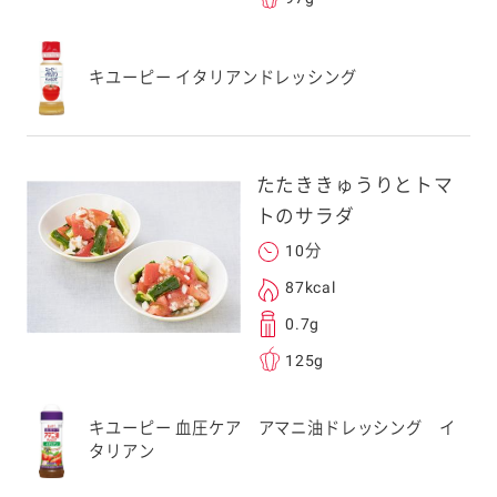
取るとアクセス
す。
応のスマートフォン
キユーピー イタリアンドレッシング
スにメールをお送りい
ンのメールアドレス
.co.jp」を受信を許可
たたききゅうりとトマ
上でご利用ください。
トのサラダ
してドメイン指定受信
勧めします。
10分
アドレスは、本サービ
87kcal
す。当社はこの情報
0.7g
することはございませ
125g
キユーピー 血圧ケア アマニ油ドレッシング イ
タリアン