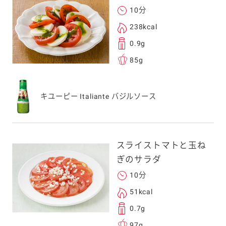
10分
238kcal
る
0.9g
85g
送信する事ができ
キユーピー Italiante バジルソース
。ご自身以外の方に送
、一旦ご自身で受け
スライストマトと玉ね
を転送していただけ
ぎのサラダ
す。
10分
51kcal
次元コードをス
0.7g
フォンのカメラ
97g