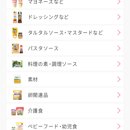
マヨネーズなど
例）卵・大豆・りんご
報」には、商品の製造工程由来の
ドレッシングなど
報を記載しています。
、商品Aを製造後、次の商品Bを
タルタルソース・マスタードなど
ではない特定原材料等が入る可能性
指します。
パスタソース
例）クラッカーは卵・乳成分・え
ンジ・ごま・さば・鶏肉・りんご・ゼ
料理の素・調理ソース
で製造しています。
は、下記（1）（2）（3）について、
素材
起を記載しています。
どにより「えび、かに」が混入する可
卵関連品
程でコンタミネーションが否定でき
介護食
幼児食については、使用原料の製造工
を使用している
ベビーフード・幼児食