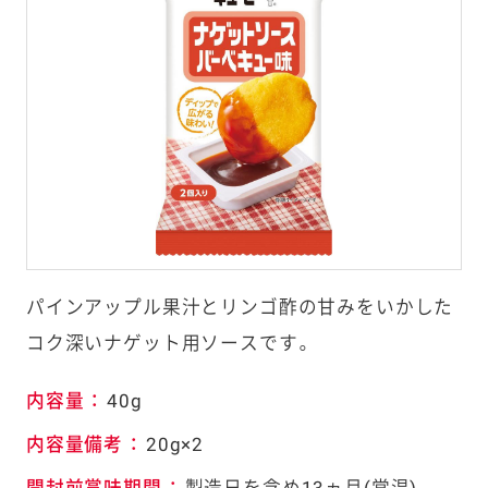
パインアップル果汁とリンゴ酢の甘みをいかした
コク深いナゲット用ソースです。
内容量
：
40g
内容量備考
：
20g×2
開封前賞味期間
：
製造日を含め13ヵ月(常温)