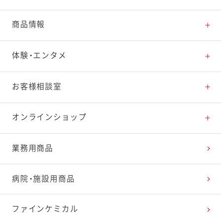
とっておきレシピトップ
商品情報
素材の知識
商品情報トップ
体験・エンタメ
料理の基本
新商品・リニューアル品一覧
体験・エンタメトップ
お客様相談室
特集レシピ
販売終了商品一覧
マヨテラス（見学施設）
お客様相談室トップ
オンラインショップ
レシピランキング
オープンキッチン（工場見学）
よくお寄せいただくご質問
Qummy
業務用商品
レシピ動画
深谷テラス ヤサイな仲間たちファーム
お客様の声を活かしました
キユーピーウエルネス
病院・施設用商品
今日のレシピギャラリー
おたのしみコンテンツ
ファインケミカル