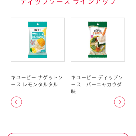
ディップソース ラインアップ
品表示基準で表示が義務
記の特定原材料7品目と、
いる特定原材料に準ずるも
品目のうち、アーモンドを除
としています。（2019年
ギーをお持ちのお客様へ
ソ
キユーピー ナゲットソ
キユーピー ディップソ
キ
については、2019年10月現在ア
ース レモンタルタル
ース バーニャカウダ
ー
りません。準備が整い次第変更し
味
者庁が定める
ン特定原材料等