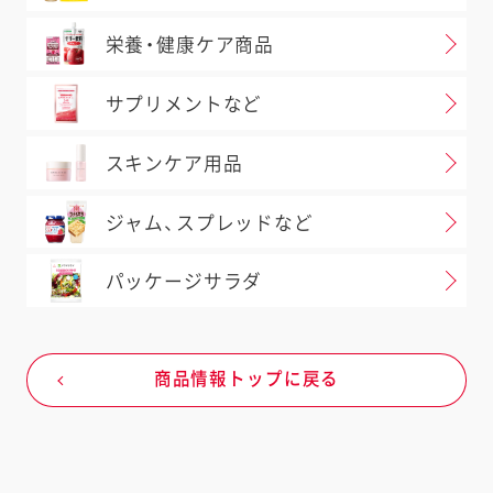
例）●あさりには、かにが共生して
栄養・健康ケア商品
、お手元の商品と当ホームページ
場合があります。必ずお手元の商
サプリメントなど
さい。
室
0120-14-1122
へお問い合
スキンケア用品
ジャム、スプレッドなど
問い合わせ
パッケージサラダ
商品情報トップに戻る