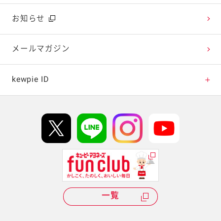
広告ギャラリー
お知らせ
テレビ・ラジオ
メールマガジン
キャンペーン・イベント
kewpie ID
イベント協賛
kewpie IDについて
Hi! kewpieについて
Qummyについて
一覧