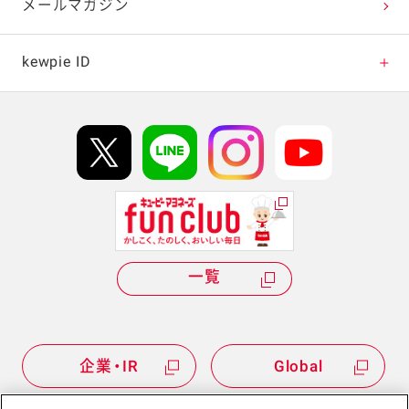
テレビ・ラジオ
メールマガジン
キャンペーン・イベント
kewpie ID
イベント協賛
kewpie IDについて
Hi! kewpieについて
Qummyについて
一覧
企業・IR
Global