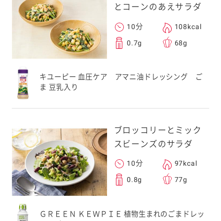
とコーンのあえサラダ
10分
108kcal
0.7g
68g
キユーピー 血圧ケア アマニ油ドレッシング ご
ま 豆乳入り
ブロッコリーとミック
スビーンズのサラダ
10分
97kcal
0.8g
77g
ＧＲＥＥＮ ＫＥＷＰＩＥ 植物生まれのごまドレッ