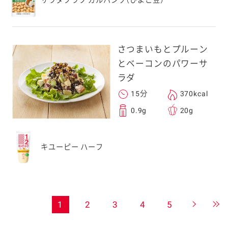
さつまいもとプルーン
とベーコンのパワーサ
ラダ
15分
370kcal
0.9g
20g
キユーピー ハーフ
1
2
3
4
5