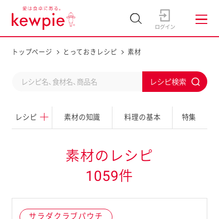
トップページ
とっておきレシピ
素材
C
S
o
u
n
レシピ
素材の知識
料理の基本
特集
b
d
m
u
i
素材のレシピ
c
t
1059件
t
a
s
サラダクラブパウチ