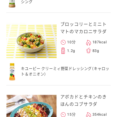
シング
ブロッコリーとミニト
マトのマカロニサラダ
10分
187kcal
1.2g
83g
キユーピー クリーミィ野菜ドレッシング（キャロッ
ト＆オニオン）
アボカドとチキンのき
ほんのコブサラダ
15分
354kcal