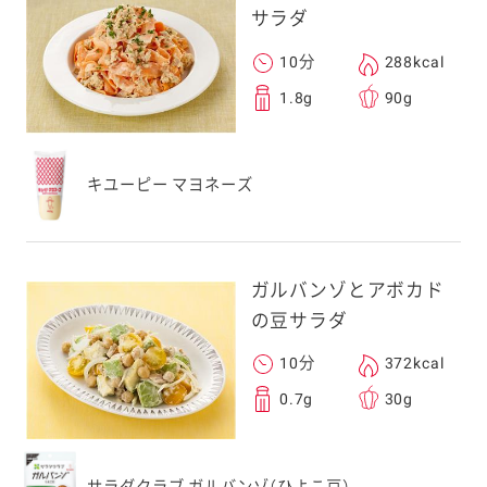
サラダ
10分
288kcal
1.8g
90g
キユーピー マヨネーズ
ガルバンゾとアボカド
の豆サラダ
10分
372kcal
0.7g
30g
サラダクラブ ガルバンゾ（ひよこ豆）