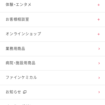
素材の知識
商品情報トップ
体験・エンタメ
料理の基本
新商品・リニューアル品一覧
体験・エンタメトップ
お客様相談室
特集レシピ
販売終了商品一覧
マヨテラス（見学施設）
お客様相談室トップ
オンラインショップ
レシピランキング
オープンキッチン（工場見学）
よくお寄せいただくご質問
Qummy
業務用商品
レシピ動画
深谷テラス ヤサイな仲間たちファーム
お客様の声を活かしました
キユーピーウエルネス
病院・施設用商品
今日のレシピギャラリー
おたのしみコンテンツ
ファインケミカル
広告ギャラリー
お知らせ