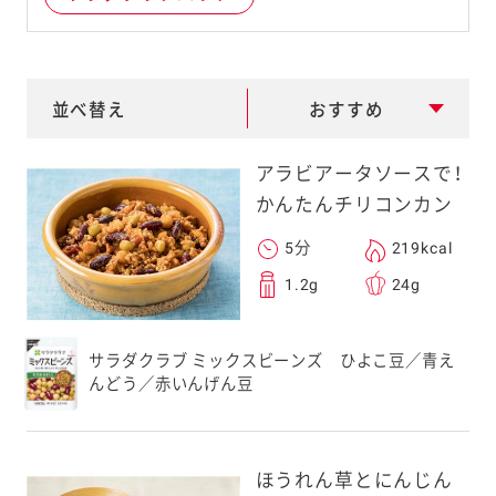
e
a
r
並べ替え
おすすめ
c
h
アラビアータソースで！
かんたんチリコンカン
5分
219kcal
1.2g
24g
サラダクラブ ミックスビーンズ ひよこ豆／青え
んどう／赤いんげん豆
ほうれん草とにんじん