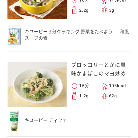
10分
113kcal
2.2g
3g
キユーピー３分クッキング 野菜をたべよう！ 和風
スープの素
ブロッコリーとかに風
味かまぼこのマヨ炒め
15分
105kcal
1.2g
62g
キユーピー ディフェ