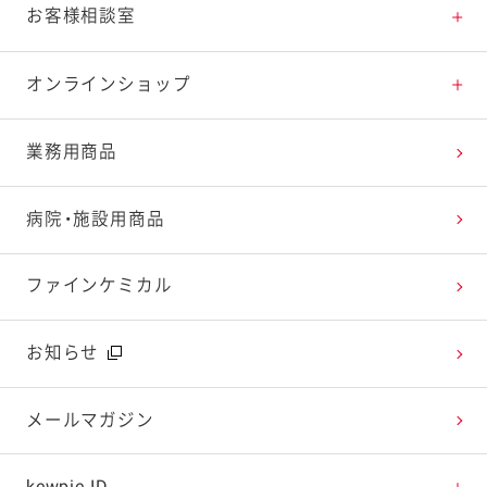
料理の基本
新商品・リニューアル品一覧
体験・エンタメトップ
お客様相談室
特集レシピ
販売終了商品一覧
マヨテラス（見学施設）
お客様相談室トップ
オンラインショップ
レシピランキング
オープンキッチン（工場見学）
よくお寄せいただくご質問
Qummy
業務用商品
レシピ動画
深谷テラス ヤサイな仲間たちファーム
お客様の声を活かしました
キユーピーウエルネス
病院・施設用商品
今日のレシピギャラリー
おたのしみコンテンツ
ファインケミカル
広告ギャラリー
お知らせ
テレビ・ラジオ
メールマガジン
キャンペーン・イベント