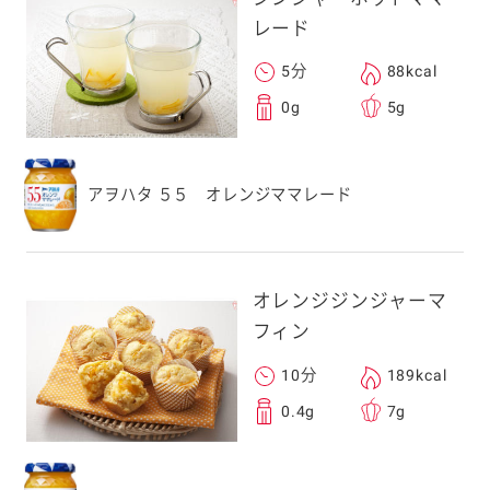
レード
5分
88kcal
0g
5g
アヲハタ ５５ オレンジママレード
オレンジジンジャーマ
フィン
10分
189kcal
0.4g
7g