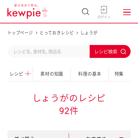
トップページ
とっておきレシピ
しょうが
C
S
o
u
n
レシピ
素材の知識
料理の基本
特集
b
d
m
u
i
しょうがのレシピ
c
t
92件
t
a
s