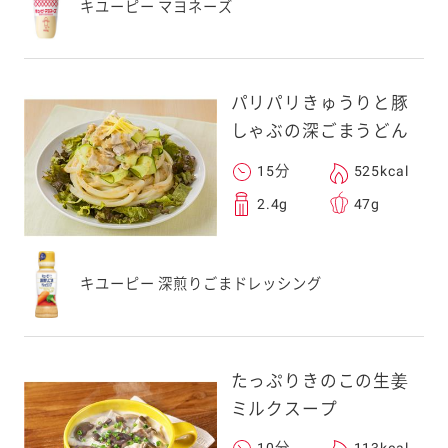
キユーピー マヨネーズ
パリパリきゅうりと豚
しゃぶの深ごまうどん
15分
525kcal
2.4g
47g
キユーピー 深煎りごまドレッシング
たっぷりきのこの生姜
ミルクスープ