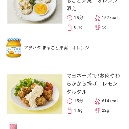
るごと果実 オレンジ
添え
15分
157kcal
0.1g
5g
アヲハタ まるごと果実 オレンジ
マヨネーズで！お肉やわ
らかから揚げ レモン
タルタル
15分
614kcal
1.8g
22g