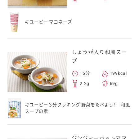
キユーピー マヨネーズ
しょうが入り和風スー
プ
15分
199kcal
2.2g
69g
キユーピー３分クッキング 野菜をたべよう！ 和風
スープの素
ジンジャーホットママ