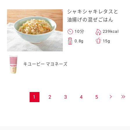
シャキシャキレタスと
油揚げの混ぜごはん
10分
239kcal
0.8g
15g
キユーピー マヨネーズ
1
2
3
4
5