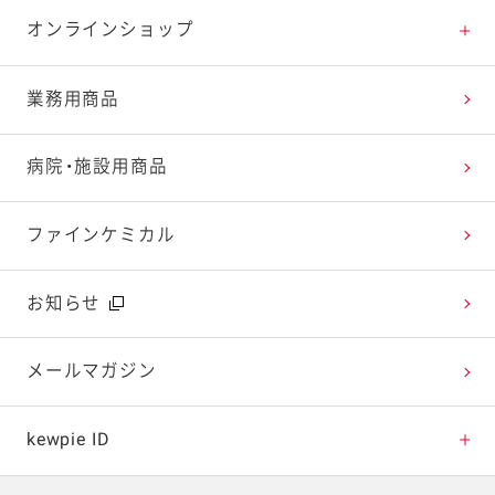
特集レシピ
販売終了商品一覧
マヨテラス（見学施設）
お客様相談室トップ
オンラインショップ
レシピランキング
オープンキッチン（工場見学）
よくお寄せいただくご質問
Qummy
業務用商品
レシピ動画
深谷テラス ヤサイな仲間たちファーム
お客様の声を活かしました
キユーピーウエルネス
病院・施設用商品
今日のレシピギャラリー
おたのしみコンテンツ
ファインケミカル
広告ギャラリー
お知らせ
テレビ・ラジオ
メールマガジン
キャンペーン・イベント
kewpie ID