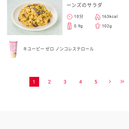
ーンズのサラダ
10分
163kcal
0.9g
102g
キユーピー ゼロ ノンコレステロール
1
2
3
4
5