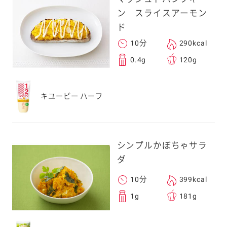
ン スライスアーモン
ド
10分
290kcal
0.4g
120g
キユーピー ハーフ
シンプルかぼちゃサラ
ダ
10分
399kcal
1g
181g