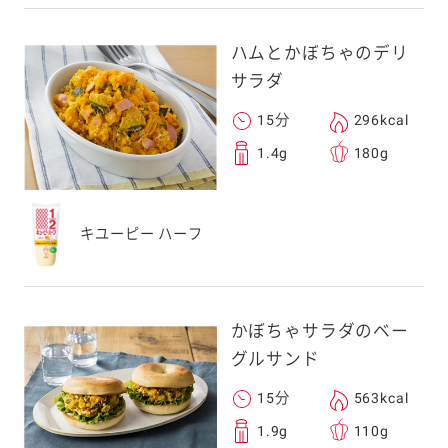
ハムとかぼちゃのデリ
サラダ
15分
296kcal
1.4g
180g
キユーピー ハーフ
かぼちゃサラダのベー
グルサンド
15分
563kcal
1.9g
110g