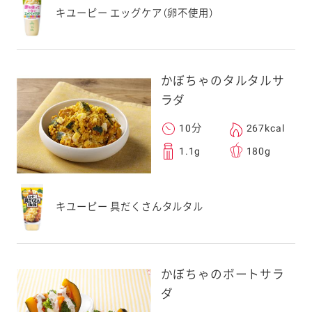
キユーピー エッグケア（卵不使用）
かぼちゃのタルタルサ
ラダ
10分
267kcal
1.1g
180g
キユーピー 具だくさんタルタル
かぼちゃのボートサラ
ダ