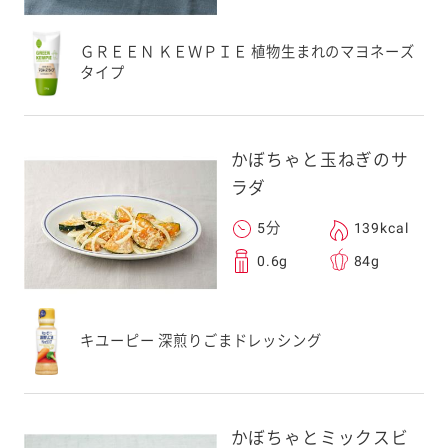
ＧＲＥＥＮ ＫＥＷＰＩＥ 植物生まれのマヨネーズ
タイプ
かぼちゃと玉ねぎのサ
ラダ
5分
139kcal
0.6g
84g
キユーピー 深煎りごまドレッシング
かぼちゃとミックスビ