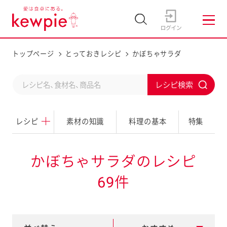
トップページ
とっておきレシピ
かぼちゃサラダ
C
S
o
u
n
レシピ
素材の知識
料理の基本
特集
b
d
m
u
i
かぼちゃサラダのレシピ
c
t
69件
t
a
s