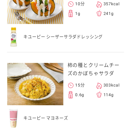
10分
357kcal
1g
241g
キユーピー シーザーサラダドレッシング
柿の種とクリームチー
ズのかぼちゃサラダ
15分
303kcal
0.6g
114g
キユーピー マヨネーズ