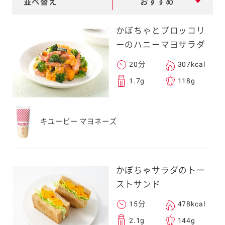
並べ替え
おすすめ
e
a
かぼちゃとブロッコリ
r
ーのハニーマヨサラダ
c
20分
307kcal
h
1.7g
118g
キユーピー マヨネーズ
かぼちゃサラダのトー
ストサンド
15分
478kcal
2.1g
144g